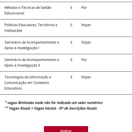
Métodos e Técnicas de Gestão
6
Par
Educacional
Políticas Educativas, Territórios e
6
Ímpar
Instituições
Seminário de Acompanhamento e
6
Ímpar
Apoio à Investigação I
Seminário de Acompanhamento e
6
Par
Apoio à Investigação II
Tecnologias da Informação e
6
Ímpar
Comunicação em Contextos
Educativos
* vagas ilimitadas onde não for indicado um valor numérico
** Vagas Atuais = Vagas Iniciais - Nº de Inscrições Atuais
Voltar