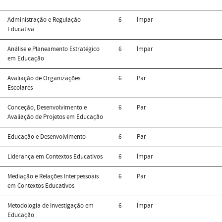
Administração e Regulação
6
Ímpar
Educativa
Análise e Planeamento Estratégico
6
Ímpar
em Educação
Avaliação de Organizações
6
Par
Escolares
Conceção, Desenvolvimento e
6
Par
Avaliação de Projetos em Educação
Educação e Desenvolvimento
6
Par
Liderança em Contextos Educativos
6
Ímpar
Mediação e Relações Interpessoais
6
Par
em Contextos Educativos
Metodologia de Investigação em
6
Ímpar
Educação