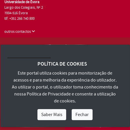
Universidade de Évora
Largo dos Colegiais, Nº 2
7004-516 Évora
tlf: +351 266 740 800
outros contactos
Universidade de Évora © 2026
Consulte os Termos e Condições e Política de Privacidade
POLÍTICA DE COOKIES
Declaração de Acessibilidade
Este portal utiliza cookies para monitorização de
acessos e para melhoria da experiência do utilizador.
Ao utilizar o portal, o utilizador toma conhecimento da
nossa
Política de Privacidade
e consente a utilização
de cookies.
Saber Mais
Fechar
Eu Sou
Eu Quero