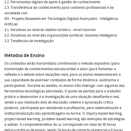
2.2. Ferramentas digitais de apoio à gestão do conhecimento
2.3. Transferência do conhecimento para contextos profissionais e da
sociedade civil
M3 - Projetos Baseados em Tecnologias Digitais Avançadas - Inteligência
Artificial
3.1. Iniciativas ao nível do destino turístico - smart tourism
3.2. Iniciativas ao nível das organizações turísticas  business intelligence
3.3. Tendências de investigação
Métodos de Ensino
Os conteúdos serão transmitidos combinando o método expositivo (para
transmissão de conhecimentos estruturantes) e ativo (para fomentar a
reflexão e o debate sobre situações reais, para os alunos desenvolverem a
sua capacidade de assimilar conteúdos de forma dinâmica, autónoma e
participativa). Durante as sessões, os alunos irão interagir com algumas das
ferramentas tecnológicas abordadas. O ponto de partida para o trabalho
prático a desenvolver é a investigação de uma situação desafiante e real,
sendo a sua resolução alvo de discussão coletiva e apreciação crítica
posterior, participada por estudantes e professores, para sistematização e
institucionalização das aprendizagens na turma. O inquiry-based learning,
project-based learning, problem-based learning são exemplos de estratégias
a adotar. A componente letiva da uc corresponde um total de 30 horas
teórico-práticas de ensino, sendo 24 horas de contacto presencial e 6 horas