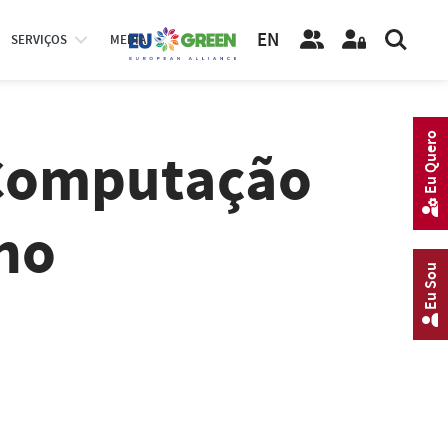
EN
SERVIÇOS
MEDIA
Eu Quero
Computação
ho
Eu Sou