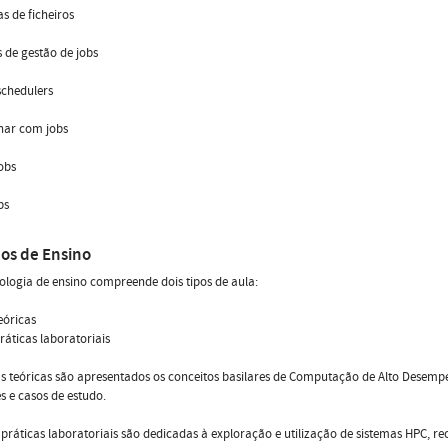
as de ficheiros
 de gestão de jobs
schedulers
har com jobs
jobs
bs
os de Ensino
logia de ensino compreende dois tipos de aula:
teóricas
práticas laboratoriais
s teóricas são apresentados os conceitos basilares de Computação de Alto Desem
es e casos de estudo.
 práticas laboratoriais são dedicadas à exploração e utilização de sistemas HPC, r