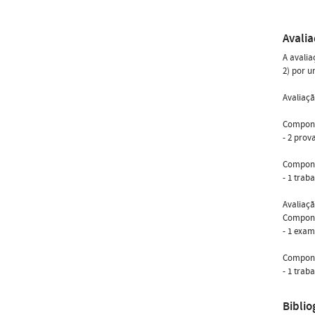
Avali
A avalia
2) por u
Avaliaçã
Compone
- 2 prov
Compone
- 1 trab
Avaliaç
Compone
- 1 exam
Compone
- 1 trab
Biblio