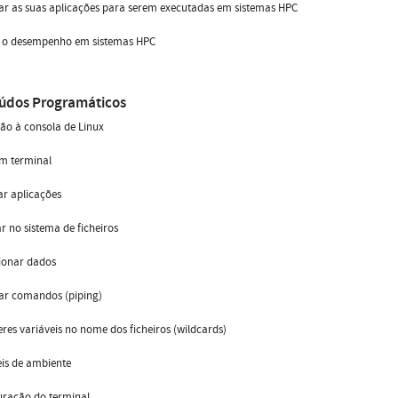
ar as suas aplicações para serem executadas em sistemas HPC
ar o desempenho em sistemas HPC
údos Programáticos
ão à consola de Linux
um terminal
ar aplicações
r no sistema de ficheiros
ionar dados
ar comandos (piping)
eres variáveis no nome dos ficheiros (wildcards)
eis de ambiente
uração do terminal