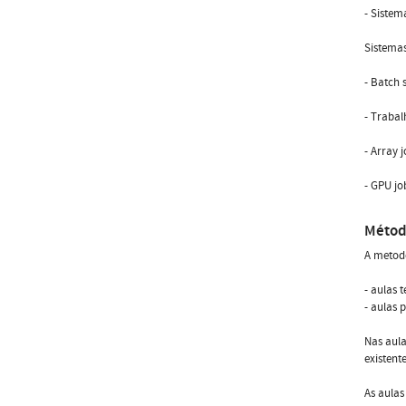
- Sistem
Sistemas
- Batch 
- Trabal
- Array 
- GPU jo
Métod
A metodo
- aulas 
- aulas 
Nas aula
existent
As aulas