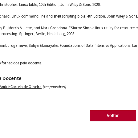
hristopher. Linux bible, 10th Edition, John Wiley & Sons, 2020.
chard. Linux command line and shell scripting bible, 4th Edition. John Wiley & Sons,
y B., Morris A. Jette, and Mark Grondona. "Slurm: Simple linux utility for resourc
 processing. Springer, Berlin, Heidelberg, 2003.
mburugamuve, Saliya Ekanayake. Foundations of Data Intensive Applications: Large 
 fornecidos pelo docente.
a Docente
 André Correia de Oliveira
[responsável]
Voltar