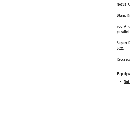
Negus, C
Blum, Ri
Yoo, And
parallel
Supun Ka
2021
Recursos
Equip
Rui