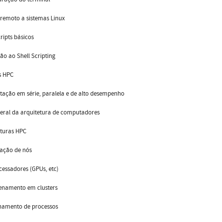
 remoto a sistemas Linux
cripts básicos
ão ao Shell Scripting
s HPC
ação em série, paralela e de alto desempenho
geral da arquitetura de computadores
eturas HPC
igação de nós
cessadores (GPUs, etc)
enamento em clusters
onamento de processos