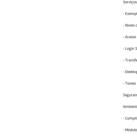
Serviço
- Exempl
- Níveis 
- Acesso
- Login 
- Transf
- Deskt
- Túneis
Seguran
Ambiente
- Compi
- Módul