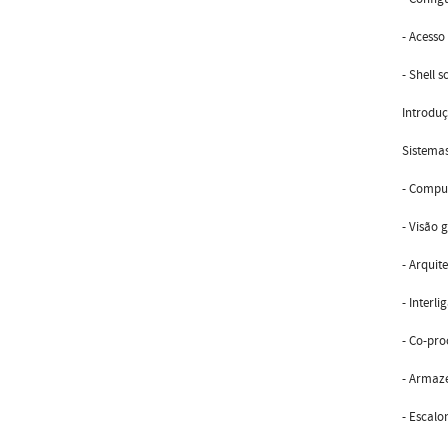
- Acesso
- Shell s
Introduç
Sistema
- Comput
- Visão 
- Arquit
- Interl
- Co-pro
- Armaz
- Escal