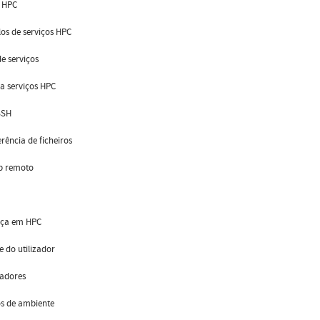
s HPC
os de serviços HPC
de serviços
 a serviços HPC
SSH
erência de ficheiros
op remoto
ça em HPC
 do utilizador
ladores
os de ambiente