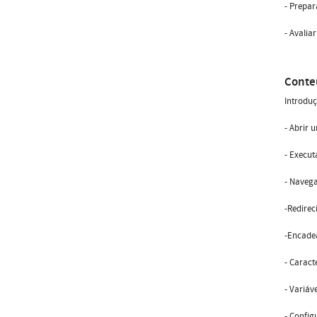
- Prepar
- Avali
Conte
Introduç
- Abrir 
- Execut
- Navega
-Redirec
-Encade
- Caract
- Variáv
- Config