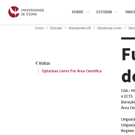
SOBRE
ESTUDAR
INVE
Início
Estudar
Estudantes UÉ
Optativas Livres
Opta
F
Voltar
d
Optativas Livres Por Área Científica
Cód.:
IN
6 ECTS
Duração
Área Cie
Língua(s
Língua(s
Regime 