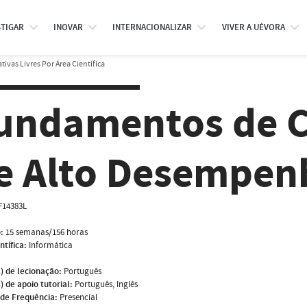
STIGAR
INOVAR
INTERNACIONALIZAR
VIVER A UÉVORA
tivas Livres Por Área Científica
undamentos de 
e Alto Desempen
F14383L
:
15 semanas/156 horas
ntífica:
Informática
) de lecionação:
Português
) de apoio tutorial:
Português, Inglês
de Frequência:
Presencial