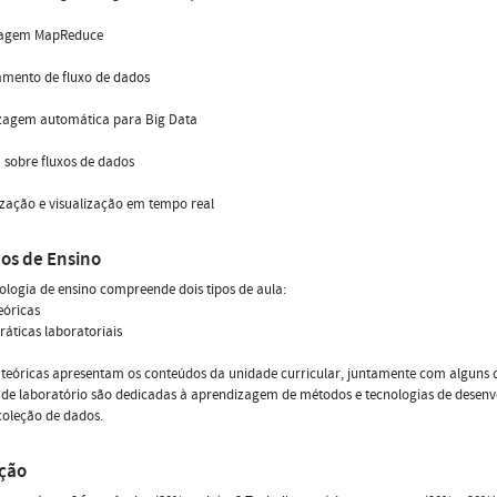
dagem MapReduce
amento de fluxo de dados
zagem automática para Big Data
a sobre fluxos de dados
zação e visualização em tempo real
os de Ensino
logia de ensino compreende dois tipos de aula:
teóricas
práticas laboratoriais
 teóricas apresentam os conteúdos da unidade curricular, juntamente com alguns c
 de laboratório são dedicadas à aprendizagem de métodos e tecnologias de desen
coleção de dados.
ação