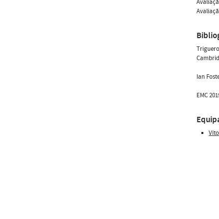
Avaliaçã
Avaliaçã
Biblio
Triguero
Cambridg
Ian Fost
EMC 2015
Equip
Vít