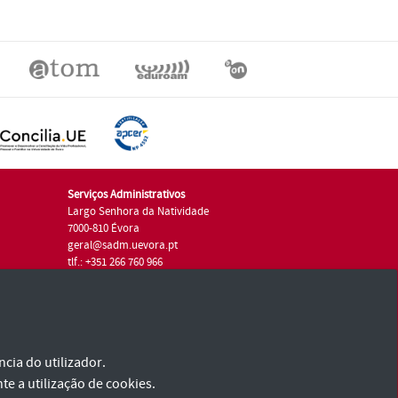
Serviços Administrativos
Largo Senhora da Natividade
7000-810 Évora
geral@sadm.uevora.pt
tlf.: +351 266 760 966
cia do utilizador.
te a utilização de cookies.