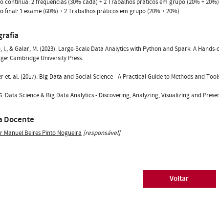
o contínua: 2 frequências (30% cada) + 2 Trabalhos práticos em grupo (20% + 20%)
o final: 1 exame (60%) + 2 Trabalhos práticos em grupo (20% + 20%)
grafia
, I., & Galar, M. (2023). Large-Scale Data Analytics with Python and Spark: A Hand
e: Cambridge University Press.
er et. al. (2017). Big Data and Social Science - A Practical Guide to Methods and Tool
. Data Science & Big Data Analytics - Discovering, Analyzing, Visualizing and Prese
a Docente
or Manuel Beires Pinto Nogueira
[responsável]
Voltar