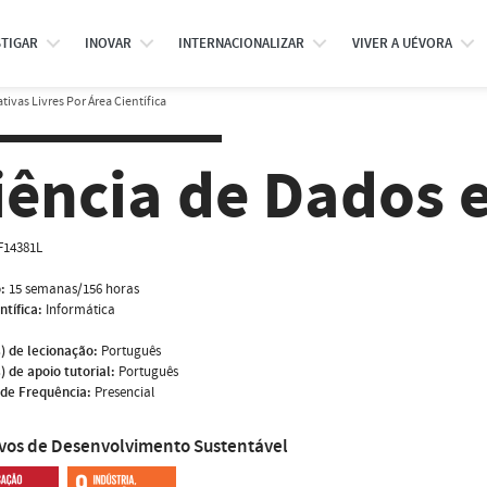
STIGAR
INOVAR
INTERNACIONALIZAR
VIVER A UÉVORA
tivas Livres Por Área Científica
iência de Dados e
F14381L
:
15 semanas/156 horas
ntífica:
Informática
) de lecionação:
Português
) de apoio tutorial:
Português
de Frequência:
Presencial
ivos de Desenvolvimento Sustentável