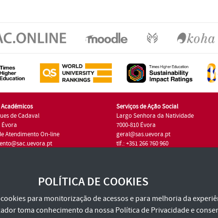
s Académicos
Serviços de Ação Social
ues de Cadaval
Largo Senhora da Natividade
7 Évora
7000-810 Évora
de Atendimento On-line
geral@sas.uevora.pt
ento@sac.uevora.pt
tlf.: +351 266 760 960
1 266 760 220
POLÍTICA DE COOKIES
za cookies para monitorização de acessos e para melhoria da experiên
tilizador toma conhecimento da nossa
Política de Privacidade
e consen