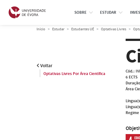
SOBRE
ESTUDAR
INVE
Início
Estudar
Estudantes UÉ
Optativas Livres
Opta
C
Voltar
Cód.:
IN
Optativas Livres Por Área Científica
6 ECTS
Duração
Área Cie
Língua(s
Língua(s
Regime 
Objet