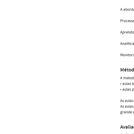
A abor
Process
Aprendi
Analític
Monitori
Métod
A metodo
• aulas 
• aulas 
As aulas
As aulas
grande 
Avali