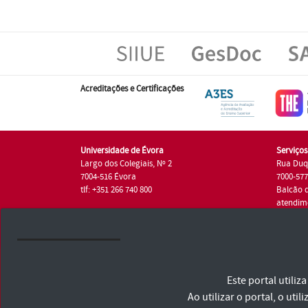
Acreditações e Certificações
Universidade de Évora
Serviço
Largo dos Colegiais, Nº 2
Rua Duq
7004-516 Évora
7000-57
tlf: +351 266 740 800
Balcão 
atendim
tlf.: +35
Universidade de Évora © 2026
Este portal utili
Consulte os Termos e Condições e Política de Privacidade
Declaração de Acessibilidade
Ao utilizar o portal, o u