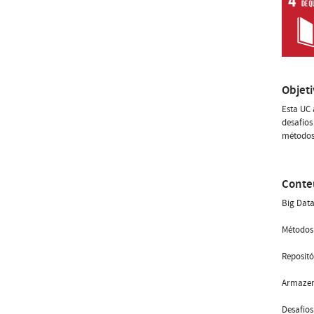
Objet
Esta UC 
desafios
métodos 
Conte
Big Data
Métodos 
Repositó
Armaze
Desafios