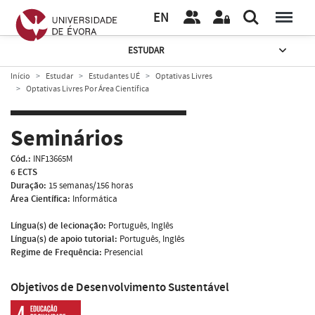
EN
ESTUDAR
Início
Estudar
Estudantes UÉ
Optativas Livres
Optativas Livres Por Área Científica
Seminários
Cód.:
INF13665M
6 ECTS
Duração:
15 semanas/156 horas
Área Científica:
Informática
Língua(s) de lecionação:
Português, Inglês
Língua(s) de apoio tutorial:
Português, Inglês
Regime de Frequência:
Presencial
Objetivos de Desenvolvimento Sustentável