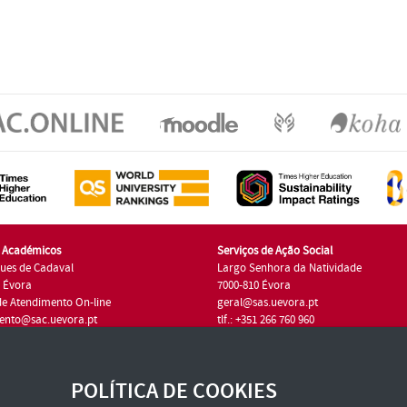
s Académicos
Serviços de Ação Social
ues de Cadaval
Largo Senhora da Natividade
7 Évora
7000-810 Évora
de Atendimento On-line
geral@sas.uevora.pt
ento@sac.uevora.pt
tlf.: +351 266 760 960
1 266 760 220
POLÍTICA DE COOKIES