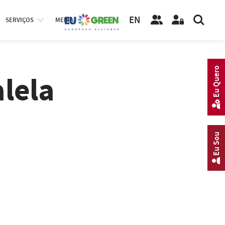
EN
SERVIÇOS
MEDIA
Eu Quero
lela
Eu Sou