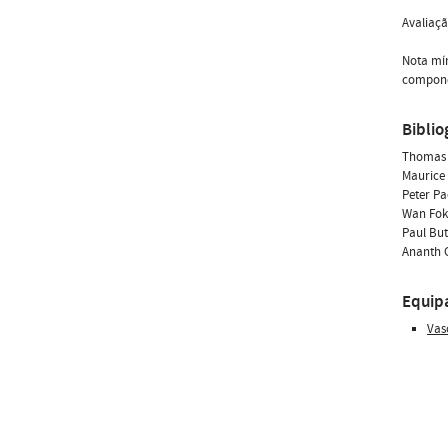
Avaliaçã
Nota mín
componen
Biblio
Thomas R
Maurice 
Peter Pa
Wan Fokk
Paul Bu
Ananth G
Equip
Vas