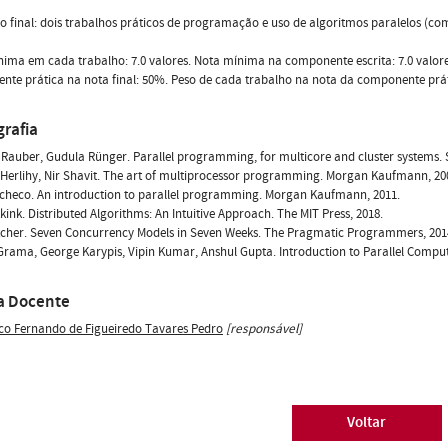
o final: dois trabalhos práticos de programação e uso de algoritmos paralelos (c
ima em cada trabalho: 7.0 valores. Nota mínima na componente escrita: 7.0 valore
te prática na nota final: 50%. Peso de cada trabalho na nota da componente prát
grafia
auber, Gudula Rünger. Parallel programming, for multicore and cluster systems. S
Herlihy, Nir Shavit. The art of multiprocessor programming. Morgan Kaufmann, 20
checo. An introduction to parallel programming. Morgan Kaufmann, 2011.
ink. Distributed Algorithms: An Intuitive Approach. The MIT Press, 2018.
tcher. Seven Concurrency Models in Seven Weeks. The Pragmatic Programmers, 201
rama, George Karypis, Vipin Kumar, Anshul Gupta. Introduction to Parallel Computi
a Docente
co Fernando de Figueiredo Tavares Pedro
[responsável]
Voltar