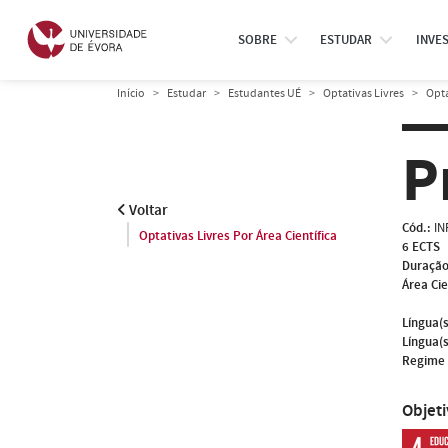
SOBRE
ESTUDAR
INVE
Início
Estudar
Estudantes UÉ
Optativas Livres
Opta
P
Voltar
Cód.:
IN
Optativas Livres Por Área Científica
6 ECTS
Duração
Área Cie
Língua(s
Língua(s
Regime 
Objet