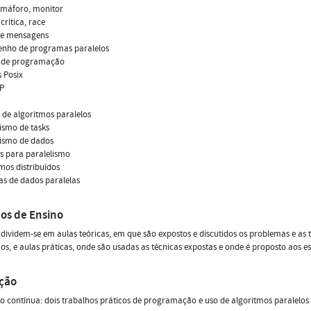
semáforo, monitor
crítica, race
 de mensagens
nho de programas paralelos
 de programação
s Posix
P
de algoritmos paralelos
lismo de tasks
lismo de dados
s para paralelismo
tmos distribuídos
as de dados paralelas
os de Ensino
 dividem-se em aulas teóricas, em que são expostos e discutidos os problemas e as 
os, e aulas práticas, onde são usadas as técnicas expostas e onde é proposto aos 
ação
o contínua: dois trabalhos práticos de programação e uso de algoritmos paralelos