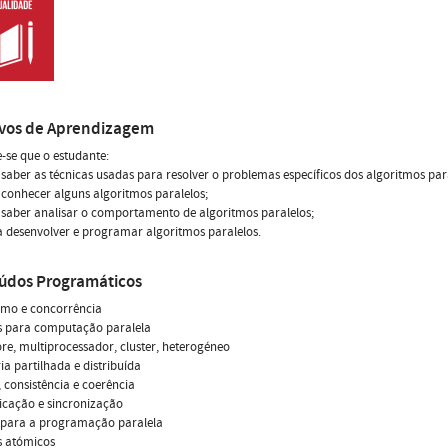
ivos de Aprendizagem
-se que o estudante:
a saber as técnicas usadas para resolver o problemas específicos dos algoritmos par
a conhecer alguns algoritmos paralelos;
a saber analisar o comportamento de algoritmos paralelos;
a desenvolver e programar algoritmos paralelos.
údos Programáticos
smo e concorrência
s para computação paralela
ore, multiprocessador, cluster, heterogéneo
a partilhada e distribuída
, consistência e coerência
icação e sincronização
 para a programação paralela
s atómicos