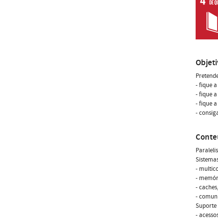
Objet
Pretende
- fique 
- fique 
- fique 
- consig
Conte
Paraleli
Sistema
- multic
- memóri
- caches
- comun
Suporte
- acesso