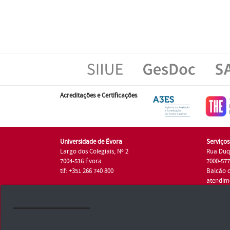
Acreditações e Certificações
Universidade de Évora
Serviço
Largo dos Colegiais, Nº 2
Rua Duq
7004-516 Évora
7000-57
tlf: +351 266 740 800
Balcão 
atendim
tlf.: +35
Universidade de Évora © 2026