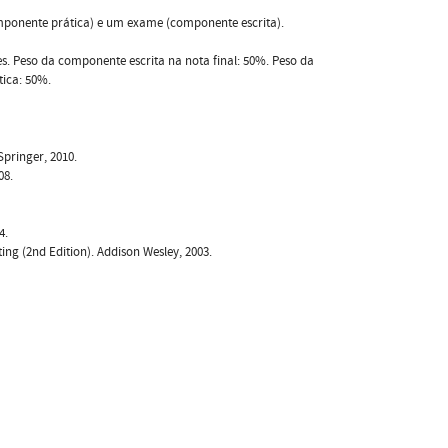
omponente prática) e um exame (componente escrita).
s. Peso da componente escrita na nota final: 50%. Peso da
ica: 50%.
pringer, 2010.
08.
4.
ng (2nd Edition). Addison Wesley, 2003.