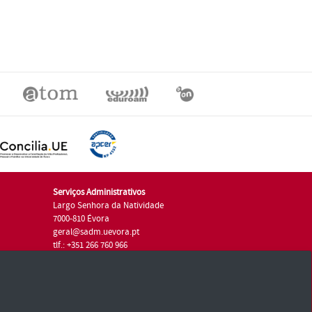
Serviços Administrativos
Largo Senhora da Natividade
7000-810 Évora
geral@sadm.uevora.pt
tlf.: +351 266 760 966