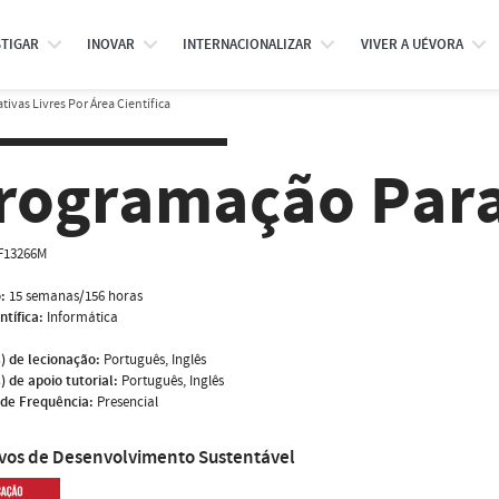
STIGAR
INOVAR
INTERNACIONALIZAR
VIVER A UÉVORA
tivas Livres Por Área Científica
rogramação Para
F13266M
:
15 semanas/156 horas
ntífica:
Informática
) de lecionação:
Português, Inglês
) de apoio tutorial:
Português, Inglês
de Frequência:
Presencial
ivos de Desenvolvimento Sustentável