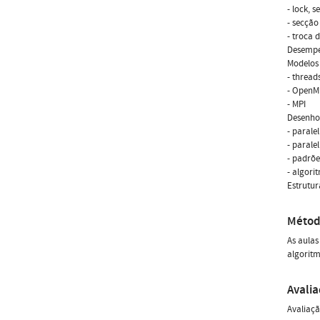
- lock, 
- secção 
- troca
Desempe
Modelos
- thread
- OpenM
- MPI
Desenho 
- parale
- parale
- padrõe
- algori
Estrutur
Métod
As aulas
algoritm
Avali
Avaliaçã