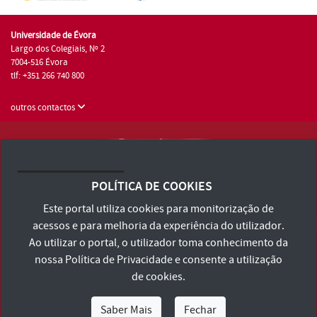
Universidade de Évora
Largo dos Colegiais, Nº 2
7004-516 Évora
tlf: +351 266 740 800
outros contactos
Universidade de Évora © 2026
Consulte os Termos e Condições e Política de Privacidade
POLÍTICA DE COOKIES
Declaração de Acessibilidade
Este portal utiliza cookies para monitorização de
acessos e para melhoria da experiência do utilizador.
Ao utilizar o portal, o utilizador toma conhecimento da
nossa
Política de Privacidade
e consente a utilização
de cookies.
Saber Mais
Fechar