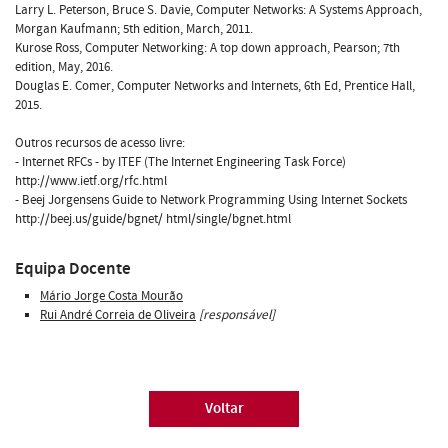
Larry L. Peterson, Bruce S. Davie, Computer Networks: A Systems Approach,
Morgan Kaufmann; 5th edition, March, 2011.
Kurose Ross, Computer Networking: A top down approach, Pearson; 7th
edition, May, 2016.
Douglas E. Comer, Computer Networks and Internets, 6th Ed, Prentice Hall,
2015.
Outros recursos de acesso livre:
- Internet RFCs - by ITEF (The Internet Engineering Task Force)
http://www.ietf.org/rfc.html
- Beej Jorgensens Guide to Network Programming Using Internet Sockets
http://beej.us/guide/bgnet/ html/single/bgnet.html
Equipa Docente
Mário Jorge Costa Mourão
Rui André Correia de Oliveira
[responsável]
Voltar