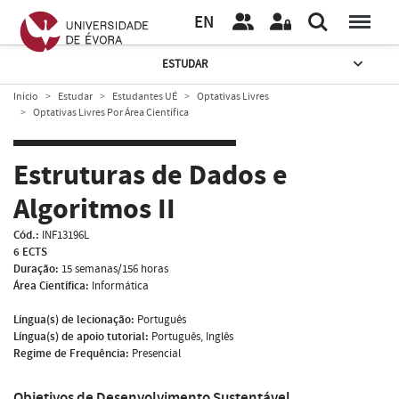
EN
ESTUDAR
Início
Estudar
Estudantes UÉ
Optativas Livres
Optativas Livres Por Área Científica
Estruturas de Dados e
Algoritmos II
Cód.:
INF13196L
6 ECTS
Duração:
15 semanas/156 horas
Área Científica:
Informática
Língua(s) de lecionação:
Português
Língua(s) de apoio tutorial:
Português, Inglês
Regime de Frequência:
Presencial
Objetivos de Desenvolvimento Sustentável