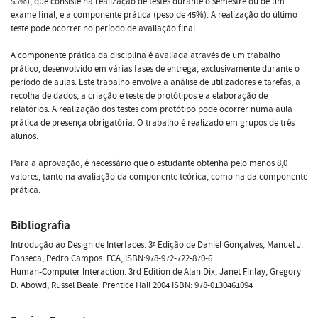
55%), que consiste na realização de testes durante o semestre ou de um
exame final, e a componente prática (peso de 45%). A realização do último
teste pode ocorrer no período de avaliação final.
A componente prática da disciplina é avaliada através de um trabalho
prático, desenvolvido em várias fases de entrega, exclusivamente durante o
período de aulas. Este trabalho envolve a análise de utilizadores e tarefas, a
recolha de dados, a criação e teste de protótipos e a elaboração de
relatórios. A realização dos testes com protótipo pode ocorrer numa aula
prática de presença obrigatória. O trabalho é realizado em grupos de três
alunos.
Para a aprovação, é necessário que o estudante obtenha pelo menos 8,0
valores, tanto na avaliação da componente teórica, como na da componente
prática.
Bibliografia
Introdução ao Design de Interfaces. 3ª Edição de Daniel Gonçalves, Manuel J.
Fonseca, Pedro Campos. FCA, ISBN:978-972-722-870-6
Human-Computer Interaction. 3rd Edition de Alan Dix, Janet Finlay, Gregory
D. Abowd, Russel Beale. Prentice Hall 2004 ISBN: 978-0130461094