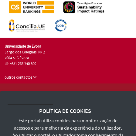
Universidade de Évora
Largo dos Colegiais, Nº 2
7004-516 Évora
tlf: +351 266 740 800
outros contactos
Universidade de Évora © 2026
Consulte os Termos e Condições e Política de Privacidade
POLÍTICA DE COOKIES
Declaração de Acessibilidade
Este portal utiliza cookies para monitorização de
acessos e para melhoria da experiência do utilizador.
Ao utilizar o portal, o utilizador toma conhecimento da