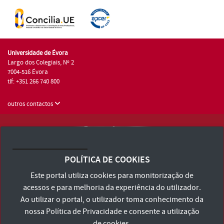
Universidade de Évora
Largo dos Colegiais, Nº 2
7004-516 Évora
tlf: +351 266 740 800
outros contactos
Universidade de Évora © 2026
Consulte os Termos e Condições e Política de Privacidade
POLÍTICA DE COOKIES
Declaração de Acessibilidade
Este portal utiliza cookies para monitorização de
acessos e para melhoria da experiência do utilizador.
Ao utilizar o portal, o utilizador toma conhecimento da
nossa
Política de Privacidade
e consente a utilização
de cookies.