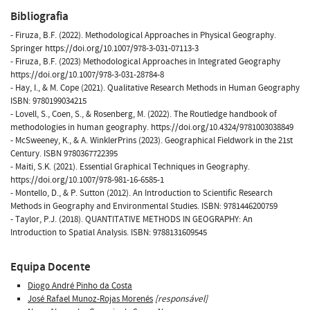
Bibliografia
- Firuza, B.F. (2022). Methodological Approaches in Physical Geography.
Springer https://doi.org/10.1007/978-3-031-07113-3
- Firuza, B.F. (2023) Methodological Approaches in Integrated Geography
https://doi.org/10.1007/978-3-031-28784-8
- Hay, I., & M. Cope (2021). Qualitative Research Methods in Human Geography
ISBN: 9780199034215
- Lovell, S., Coen, S., & Rosenberg, M. (2022). The Routledge handbook of
methodologies in human geography. https://doi.org/10.4324/9781003038849
- McSweeney, K., & A. WinklerPrins (2023). Geographical Fieldwork in the 21st
Century. ISBN 9780367722395
- Maiti, S.K. (2021). Essential Graphical Techniques in Geography.
https://doi.org/10.1007/978-981-16-6585-1
- Montello, D., & P. Sutton (2012). An Introduction to Scientific Research
Methods in Geography and Environmental Studies. ISBN: 9781446200759
- Taylor, P.J. (2018). QUANTITATIVE METHODS IN GEOGRAPHY: An
Introduction to Spatial Analysis. ISBN: 9788131609545
Equipa Docente
Diogo André Pinho da Costa
José Rafael Munoz-Rojas Morenés
[responsável]