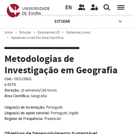
EN
ESTUDAR
Início
Estudar
Estudantes UÉ
Optativas Livres
Optativas Livres Por Área Científica
Metodologias de
Investigação em Geografia
Cód.:
GEO13362L
6 ECTS
Duração:
15 semanas/156 horas
Área Científica:
Geografia
Língua(s) de lecionação:
Português
Língua(s) de apoio tutorial:
Português, Inglês
Regime de Frequência:
Presencial
Objetivos de Desenvolvimento Sustentável