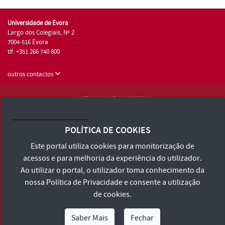
Universidade de Évora
Largo dos Colegiais, Nº 2
7004-516 Évora
tlf: +351 266 740 800
outros contactos
Universidade de Évora © 2026
Consulte os Termos e Condições e Política de Privacidade
POLÍTICA DE COOKIES
Declaração de Acessibilidade
Este portal utiliza cookies para monitorização de
acessos e para melhoria da experiência do utilizador.
Ao utilizar o portal, o utilizador toma conhecimento da
nossa
Política de Privacidade
e consente a utilização
de cookies.
Saber Mais
Fechar