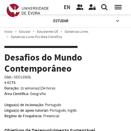
EN
ESTUDAR
Início
Estudar
Estudantes UÉ
Optativas Livres
Optativas Livres Por Área Científica
Desafios do Mundo
Contemporâneo
Cód.:
GEO13353L
9 ECTS
Duração:
15 semanas/234 horas
Área Científica:
Geografia
Língua(s) de lecionação:
Português
Língua(s) de apoio tutorial:
Português, Inglês
Regime de Frequência:
Presencial
Objetivos de Desenvolvimento Sustentável