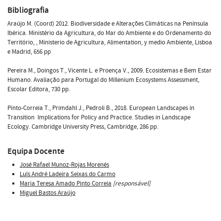
Bibliografia
Araújo M. (Coord) 2012. Biodiversidade e Alterações Climáticas na Península
Ibérica. Ministério da Agricultura, do Mar do Ambiente e do Ordenamento do
Território, , Ministerio de Agricultura, Alimentation, y medio Ambiente, Lisboa
e Madrid, 656 pp
Pereira M., Doingos T., Vicente L. e Proença V., 2009. Ecosistemas e Bem Estar
Humano. Avaliação para Portugal do Millenium Ecosystems Assessment,
Escolar Editora, 730 pp.
Pinto-Correia T., Primdahl J., Pedroli B., 2018. European Landscapes in
Transition  Implications for Policy and Practice. Studies in Landscape
Ecology. Cambridge University Press, Cambridge, 286 pp.
Equipa Docente
José Rafael Munoz-Rojas Morenés
Luís André Ladeira Seixas do Carmo
Maria Teresa Amado Pinto Correia
[responsável]
Miguel Bastos Araújo