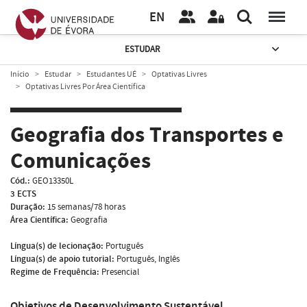
EN
ESTUDAR
Início
Estudar
Estudantes UÉ
Optativas Livres
Optativas Livres Por Área Científica
Geografia dos Transportes e
Comunicações
Cód.:
GEO13350L
3 ECTS
Duração:
15 semanas/78 horas
Área Científica:
Geografia
Língua(s) de lecionação:
Português
Língua(s) de apoio tutorial:
Português, Inglês
Regime de Frequência:
Presencial
Objetivos de Desenvolvimento Sustentável