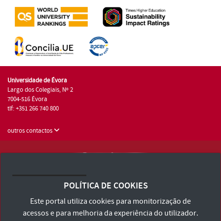
Universidade de Évora
Largo dos Colegiais, Nº 2
7004-516 Évora
tlf: +351 266 740 800
outros contactos
Universidade de Évora © 2026
Consulte os Termos e Condições e Política de Privacidade
POLÍTICA DE COOKIES
Declaração de Acessibilidade
Este portal utiliza cookies para monitorização de
acessos e para melhoria da experiência do utilizador.