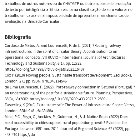
trabalhos de outros autores ou do CHATGTP ou outro suporte de produção
de texto por inteligência artificial resulta na classificação de zero valores no
trabalho em causa e na impossibilidade de apresentar mais elementos de
avaliação na Unidade Curricular.
Bibliografia
Cardoso de Matos, A. and Lourencetti, F. de L. (2021) ?Reusing railway
infraestructures in the spirit of circular theory. A contribution to an
operational concept?, VITRUVIO - International Journal of Architectural
Technology and Sustainability, 6(1), pp. 12?23.
https://doi.org/10.4995/vitruvio-ijats.2021.15487
Cox P (2010) Moving people: Sustainable transport development. Zed Books,
London. 271 pp. ISBN: 9781848134546
de Lima Lourencetti, F. (2022). Port-railway connection in Setúbal (Portugal) ?
an understanding of the past for a sustainable future. Planning Perspectives,
38(3), 581?602. https://doi.org/10.1080/02665433.2022.2128395
Easterling K (2016) Extra statecraft: The Power of Infrastructure Space. Verso,
London ISBN: 9781781685884
Melo, P.C., Rego, C., Anciães, P., Guiomar, N., & J. Muñoz Rojas (2022) Does
road accessibility to cities support rural population growth? Evidence for
Portugal between 1991 and 2011 Journal of Regional Science, 62 (2022), pp.
443-470 https://do