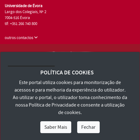
Universidade de Évora
Largo dos Colegiais, Nº 2
7004-516 Évora
tlf: +351 266 740 800
outros contactos
Universidade de Évora © 2026
Consulte os Termos e Condições e Política de Privacidade
POLÍTICA DE COOKIES
Declaração de Acessibilidade
Este portal utiliza cookies para monitorização de
acessos e para melhoria da experiência do utilizador.
Ao utilizar o portal, o utilizador toma conhecimento da
nossa
Política de Privacidade
e consente a utilização
de cookies.
Saber Mais
Fechar
Eu Sou
Eu Quero