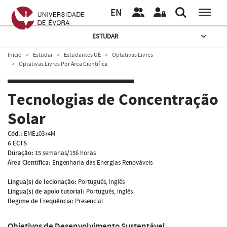
EN
ESTUDAR
Início
Estudar
Estudantes UÉ
Optativas Livres
Optativas Livres Por Área Científica
Tecnologias de Concentração
Solar
Cód.:
EME10374M
6 ECTS
Duração:
15 semanas/156 horas
Área Científica:
Engenharia das Energias Renováveis
Língua(s) de lecionação:
Português, Inglês
Língua(s) de apoio tutorial:
Português, Inglês
Regime de Frequência:
Presencial
Objetivos de Desenvolvimento Sustentável