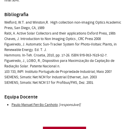
final 50%.
Bibliografia
Welford, W.T. and Winston,R.  High collection non-imaging Optics Academic
Press, San Diego, CA, 1989
Rabl, A. Active Solar Collectors and their applications Oxford Press, 1985
Chaves, J. Introduction to Non Imaging Optics , CRC Press 2008
Figueiredo, J. Automatic Sun-Tracker System for Photo-Voltaic Plants, in
Renewable Energy. Ed. T. J.
Hammons. In-Teh. Croatia, 2010, pp. 17-26. ISBN 978-953-7619-52-7.
Figueiredo, J., LOBO, R.; Dispositivo para Maximização da Captação de
Radiação Solar. Patente Nacional n.
103 733, INPI  Instituto Português de Propriedade Industrial; Maio 2007
SIEMENS; Simatic Net NCM for Industrial Ethernet, Jun. 2003
SIEMENS; Simatic Net NCM S7 for Profibus/FMS, Dez. 2001
Equipa Docente
Paulo Manuel Ferrão Canhoto
[responsável]