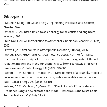
50%.
Bibliografia
- Soteris A Kalogirou, Solar Energy Engineering Processes and Systems,
Elsevier, 2014.
- Wieder, S., An introduction to solar energy for scientists and engineers,
Krieger, 1992.
- Kuo-Nan Liou, An Introduction to Atmospheric Radiation. Academic Press,
2002.
- Petty, G, A. A first course in atmospheric radiation, Sundog, 2006.
- Abreu, E.F.M.; Gueymard, C.A.; Canhoto, P.; Costa, M.J. "Performance
assessment of clear-sky solar irradiance predictions using state-of-the-art
radiation models and input atmospheric data from reanalysis or ground
measurements". Solar Energy 252 (2023): 309-321.
- Abreu, E.F.M.; Canhoto, P.; Costa, M.J. "Development of a clear-sky model to
determine circumsolar irradiance using widely available solar radiation
data". Solar Energy 205 (2020): 88-101.
- Abreu, E.F.M.; Canhoto, P.; Costa, M.J. "Prediction of diffuse horizontal
irradiance using a new climate zone model". Renewable and Sustainable
Energy Reviews 110 (2019): 28-42.