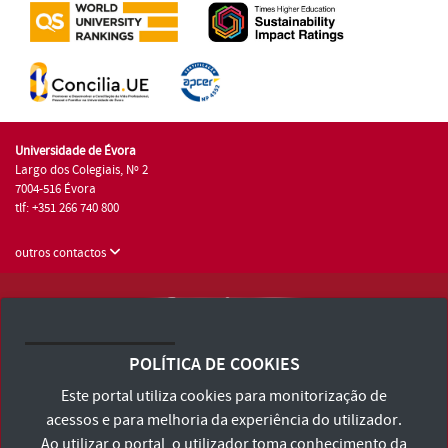
Universidade de Évora
Largo dos Colegiais, Nº 2
7004-516 Évora
tlf: +351 266 740 800
outros contactos
Universidade de Évora © 2026
Consulte os Termos e Condições e Política de Privacidade
POLÍTICA DE COOKIES
Declaração de Acessibilidade
Este portal utiliza cookies para monitorização de
acessos e para melhoria da experiência do utilizador.
Ao utilizar o portal, o utilizador toma conhecimento da