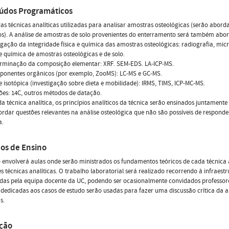
údos Programáticos
as técnicas analíticas utilizadas para analisar amostras osteológicas (serão abord
s). A análise de amostras de solo provenientes do enterramento será também abo
tigação da integridade física e química das amostras osteológicas: radiografia, micr
se química de amostras osteológicas e de solo.
terminação da composição elementar: XRF. SEM-EDS. LA-ICP-MS.
mponentes orgânicos (por exemplo, ZooMS): LC-MS e GC-MS.
se isotópica (investigação sobre dieta e mobilidade): IRMS, TIMS, ICP-MC-MS.
ões: 14C, outros métodos de datação.
a técnica analítica, os princípios analíticos da técnica serão ensinados juntamen
rdar questões relevantes na análise osteológica que não são possíveis de respond
a.
os de Ensino
 envolverá aulas onde serão ministrados os fundamentos teóricos de cada técnica a
es técnicas analíticas. O trabalho laboratorial será realizado recorrendo à infraes
das pela equipa docente da UC, podendo ser ocasionalmente convidados professores
 dedicadas aos casos de estudo serão usadas para fazer uma discussão crítica da a
s.
ação