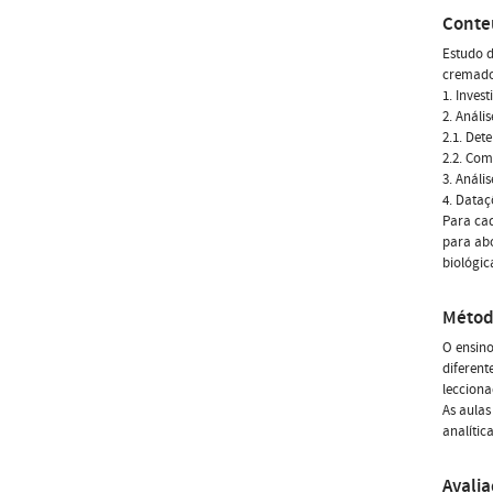
Conte
Estudo d
cremado
1. Inves
2. Análi
2.1. De
2.2. Co
3. Análi
4. Dataç
Para cad
para abo
biológic
Métod
O ensino
diferent
lecciona
As aulas
analítica
Avali