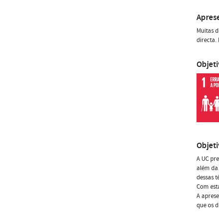
Apres
Muitas d
directa.
Objet
Objet
A UC pre
além da 
dessas t
Com esta
A aprese
que os d