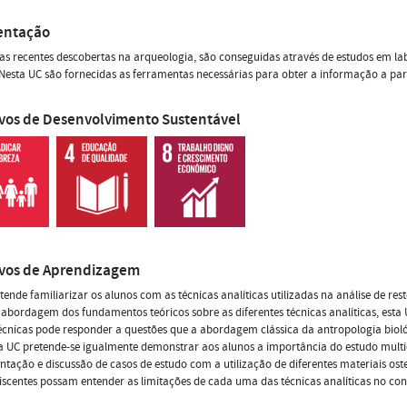
entação
as recentes descobertas na arqueologia, são conseguidas através de estudos em la
 Nesta UC são fornecidas as ferramentas necessárias para obter a informação a part
ivos de Desenvolvimento Sustentável
ivos de Aprendizagem
tende familiarizar os alunos com as técnicas analíticas utilizadas na análise de res
abordagem dos fundamentos teóricos sobre as diferentes técnicas analíticas, esta 
écnicas pode responder a questões que a abordagem clássica da antropologia biol
 UC pretende-se igualmente demonstrar aos alunos a importância do estudo multid
ntação e discussão de casos de estudo com a utilização de diferentes materiais oste
iscentes possam entender as limitações de cada uma das técnicas analíticas no cont