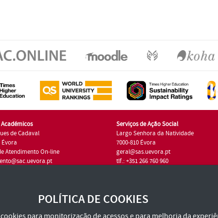
s Académicos
Serviços de Ação Social
ues de Cadaval
Largo Senhora da Natividade
7 Évora
7000-810 Évora
de Atendimento On-line
geral@sas.uevora.pt
ento@sac.uevora.pt
tlf.: +351 266 760 960
1 266 760 220
POLÍTICA DE COOKIES
za cookies para monitorização de acessos e para melhoria da experiên