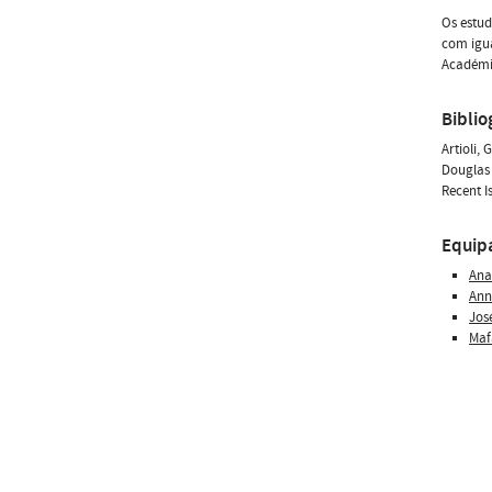
Os estud
com igua
Académi
Biblio
Artioli,
Douglas 
Recent I
Equip
Ana
Ann
Jos
Maf