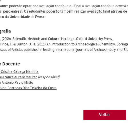
antes poderão optar por avaliação contínua ou final A avaliação contínua deverá se
l peso entre si. Os estudantes poderão também realizar avaliação final através de
co da Universidade de Évora.
grafia
 G. (2009). Scientific Methods and Cultural Heritage. Oxford University Press,
Price, T. & Burton, J. H. (2011) An Introduction to Archaeological Chemistry. Spring
ssues of Articles published in leading international journals of Archaeometry and B
a Docente
 Cristina Cabaça Manhita
e-France Aurélie Maurer
[responsável]
é António Paulo Mirão
alda Barrocas Dias Teixeira da Costa
Voltar