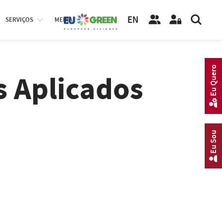
EN
SERVIÇOS
MEDIA
Eu Quero
s Aplicados
Eu Sou