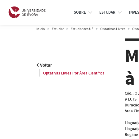
SOBRE
ESTUDAR
INVE
Início
Estudar
Estudantes UÉ
Optativas Livres
Opta
M
Voltar
à
Optativas Livres Por Área Científica
Cód.:
QU
9 ECTS
Duração
Área Cie
Língua(s
Língua(s
Regime 