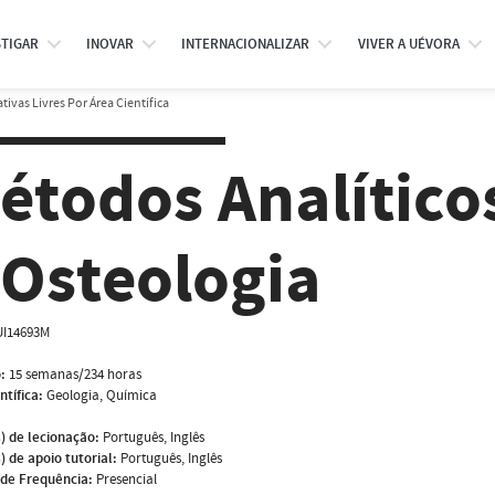
STIGAR
INOVAR
INTERNACIONALIZAR
VIVER A UÉVORA
tivas Livres Por Área Científica
étodos Analítico
 Osteologia
I14693M
:
15 semanas/234 horas
ntífica:
Geologia, Química
) de lecionação:
Português, Inglês
) de apoio tutorial:
Português, Inglês
de Frequência:
Presencial