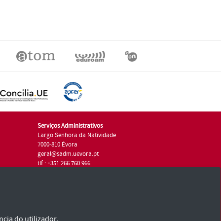
Serviços Administrativos
Largo Senhora da Natividade
7000-810 Évora
geral@sadm.uevora.pt
tlf.: +351 266 760 966
cia do utilizador.