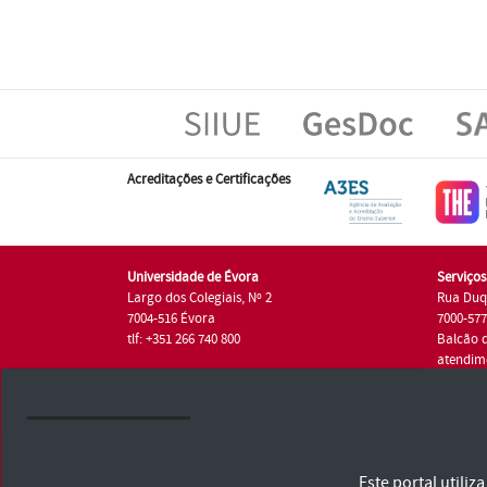
Acreditações e Certificações
Universidade de Évora
Serviço
Largo dos Colegiais, Nº 2
Rua Duq
7004-516 Évora
7000-57
tlf: +351 266 740 800
Balcão 
atendim
tlf.: +35
Universidade de Évora © 2026
Este portal utili
Consulte os Termos e Condições e Política de Privacidade