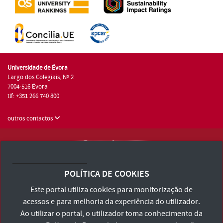
Universidade de Évora
Largo dos Colegiais, Nº 2
7004-516 Évora
tlf: +351 266 740 800
outros contactos
Universidade de Évora © 2026
Consulte os Termos e Condições e Política de Privacidade
POLÍTICA DE COOKIES
Declaração de Acessibilidade
Este portal utiliza cookies para monitorização de
acessos e para melhoria da experiência do utilizador.
Ao utilizar o portal, o utilizador toma conhecimento da