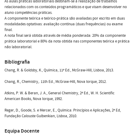
As aulas práticas laboratoriais destinam-se à realização de trabalhos
relacionados com os conteúdos programáticos e que visam desenvolver no
aluno competências práticas.
A componente teórica e teórico-prática são avaliadas por escrito em duas
modalidades optativas: avaliação contínua (duas frequências) ou exame
final.
A nota final será obtida através de média ponderada: 20% da componente
prática laboratorial e 80% da nota obtida nas componentes teórica e prática
não laboratorial.
Bibliografia
Chang, R. & Goldsby, K., Química, 11ª Ed., McGraw-Hill, Lisboa, 2013.
Chang, R., Chemistry,. 11th Ed., McGraw-Hill, Nova Iorque, 2012.
Atkins, P. W. & Beran, J. A., General Chemistry, 2ª Ed., W. H. Scientific
American Books, Nova Iorque, 1992.
Reger, D., Goode, S. e Mercer, E., Química: Princípios e Aplicações, 2ª Ed,
Fundação Calouste Gulbenkian, Lisboa, 2010.
Equipa Docente