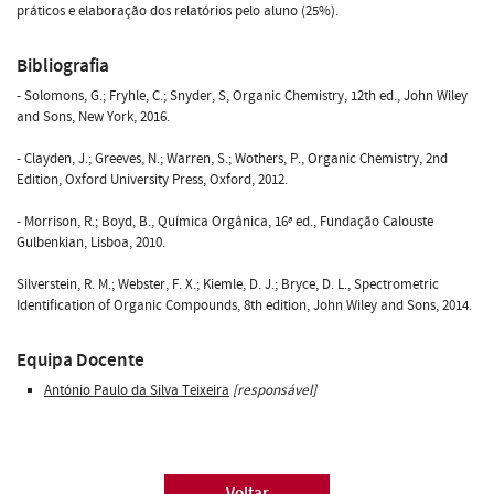
práticos e elaboração dos relatórios pelo aluno (25%).
Bibliografia
- Solomons, G.; Fryhle, C.; Snyder, S, Organic Chemistry, 12th ed., John Wiley
and Sons, New York, 2016.
- Clayden, J.; Greeves, N.; Warren, S.; Wothers, P., Organic Chemistry, 2nd
Edition, Oxford University Press, Oxford, 2012.
- Morrison, R.; Boyd, B., Química Orgânica, 16ª ed., Fundação Calouste
Gulbenkian, Lisboa, 2010.
Silverstein, R. M.; Webster, F. X.; Kiemle, D. J.; Bryce, D. L., Spectrometric
Identification of Organic Compounds, 8th edition, John Wiley and Sons, 2014.
Equipa Docente
António Paulo da Silva Teixeira
[responsável]
Voltar