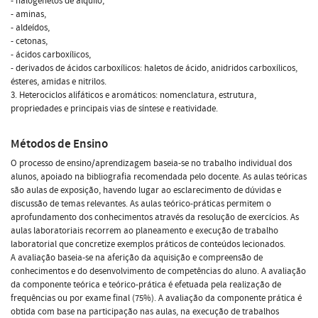
- halogenetos de alquilo,
- aminas,
- aldeídos,
- cetonas,
- ácidos carboxílicos,
- derivados de ácidos carboxílicos: haletos de ácido, anidridos carboxílicos,
ésteres, amidas e nitrilos.
3. Heterociclos alifáticos e aromáticos: nomenclatura, estrutura,
propriedades e principais vias de síntese e reatividade.
Métodos de Ensino
O processo de ensino/aprendizagem baseia-se no trabalho individual dos
alunos, apoiado na bibliografia recomendada pelo docente. As aulas teóricas
são aulas de exposição, havendo lugar ao esclarecimento de dúvidas e
discussão de temas relevantes. As aulas teórico-práticas permitem o
aprofundamento dos conhecimentos através da resolução de exercícios. As
aulas laboratoriais recorrem ao planeamento e execução de trabalho
laboratorial que concretize exemplos práticos de conteúdos lecionados.
A avaliação baseia-se na aferição da aquisição e compreensão de
conhecimentos e do desenvolvimento de competências do aluno. A avaliação
da componente teórica e teórico-prática é efetuada pela realização de
frequências ou por exame final (75%). A avaliação da componente prática é
obtida com base na participação nas aulas, na execução de trabalhos