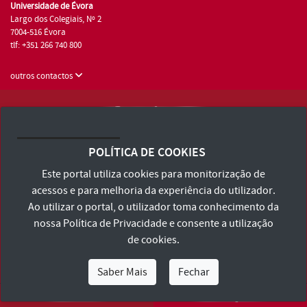
Universidade de Évora
Largo dos Colegiais, Nº 2
7004-516 Évora
tlf: +351 266 740 800
outros contactos
Universidade de Évora © 2026
Consulte os Termos e Condições e Política de Privacidade
POLÍTICA DE COOKIES
Declaração de Acessibilidade
Este portal utiliza cookies para monitorização de
acessos e para melhoria da experiência do utilizador.
Ao utilizar o portal, o utilizador toma conhecimento da
nossa
Política de Privacidade
e consente a utilização
de cookies.
Saber Mais
Fechar
Eu Sou
Eu Quero