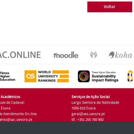
Voltar
s Académicos
Serviços de Ação Social
ues de Cadaval
Largo Senhora da Natividade
7 Évora
7000-810 Évora
de Atendimento On-line
geral@sas.uevora.pt
ento@sac.uevora.pt
tlf.: +351 266 760 960
1 266 760 220