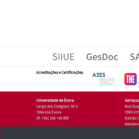
Acreditações e Certificações
Universidade de Évora
Serviço
Largo dos Colegiais, Nº 2
Rua Duq
7004-516 Évora
7000-57
tlf: +351 266 740 800
Balcão 
atendim
tlf.: +35