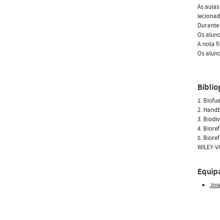
As aulas
lecionad
Durante 
Os aluno
A nota f
Os aluno
Biblio
1. Biofu
2. Handb
3. Biodi
4. Biore
5. Biore
WILEY‐V
Equip
Jos