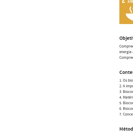
Objet
Compreen
energia 
Compreen
Conte
1. Os bi
2. A imp
3. Bioco
4. Matér
5. Bioco
6. Bioco
7. Conce
Métod