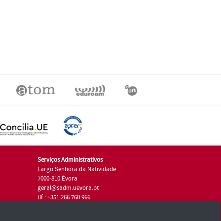
Serviços Administrativos
Largo Senhora da Natividade
7000-810 Évora
geral@sadm.uevora.pt
tlf.: +351 266 760 966