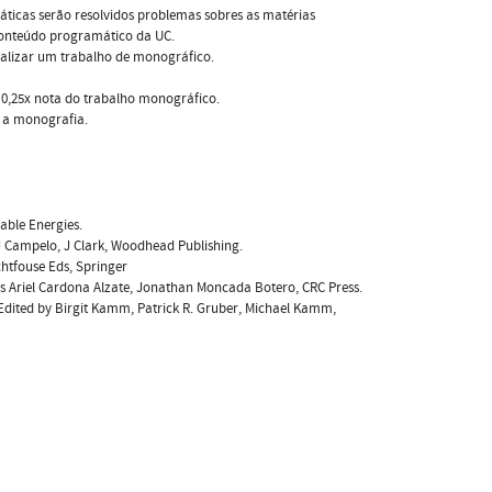
áticas serão resolvidos problemas sobres as matérias
 conteúdo programático da UC.
realizar um trabalho de monográfico.
+ 0,25x nota do trabalho monográfico.
 a monografia.
able Energies.
 J Campelo, J Clark, Woodhead Publishing.
ichtfouse Eds, Springer
rlos Ariel Cardona Alzate, Jonathan Moncada Botero, CRC Press.
, Edited by Birgit Kamm, Patrick R. Gruber, Michael Kamm,