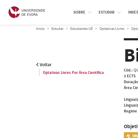
SOBRE
ESTUDAR
INVE
Início
Estudar
Estudantes UÉ
Optativas Livres
Opta
B
Voltar
Cód.:
QU
Optativas Livres Por Área Científica
3 ECTS
Duração
Área Cie
Língua(s
Língua(s
Regime 
Objet