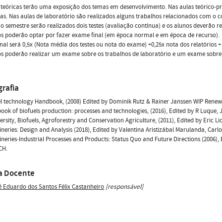
 teóricas terão uma exposição dos temas em desenvolvimento. Nas aulas teórico-pr
as. Nas aulas de laboratório são realizados alguns trabalhos relacionados com o
o semestre serão realizados dois testes (avaliação contínua) e os alunos deverão 
s poderão optar por fazer exame final (em época normal e em época de recurso).
inal será 0,5x (Nota média dos testes ou nota do exame) +0,25x nota dos relatórios 
s poderão realizar um exame sobre os trabalhos de laboratório e um exame sobre
grafia
el technology Handbook, (2008) Edited by Dominik Rutz & Rainer Janssen WIP Renew
ook of biofuels production: processes and technologies, (2016), Edited by R Luque,
versity, Biofuels, Agroforestry and Conservation Agriculture, (2011), Edited by Eric L
fineries: Design and Analysis (2018), Edited by Valentina Aristizábal Marulanda, Ca
fineries‐Industrial Processes and Products: Status Quo and Future Directions (2006)
CH.
a Docente
é Eduardo dos Santos Félix Castanheiro
[responsável]