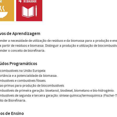
ivos de Aprendizagem
der a necessidade de utilização de resíduos e da biomassa para a produção e ene
a partir de resíduos e biomassa. Distinguir a produção e utilização de biocombustí
der o conceito de biorefinaria.
údos Programáticos
ocombustíveis na União Europeia
ortância e a potencialidade da biomassa.
mbustíveis e combustíveis fósseis.
ias-primas para produção de biocombustíveis
mbustíveis de primeira geração: bioetanol, biodiesel, biometano e bio-hidrogénio.
mbustíveis de segunda e terceira geração: síntese química/termoquímica (Fischer-T
ito de Biorefinaria.
os de Ensino