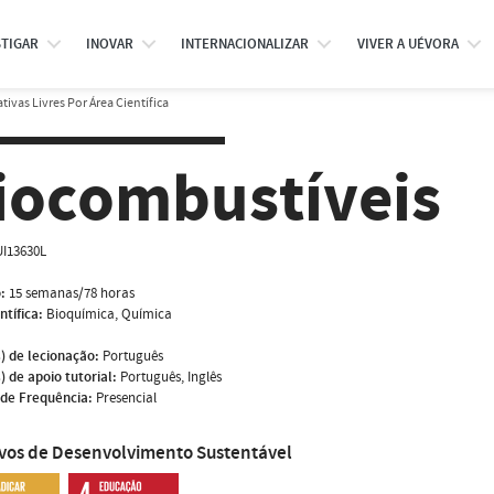
STIGAR
INOVAR
INTERNACIONALIZAR
VIVER A UÉVORA
tivas Livres Por Área Científica
iocombustíveis
I13630L
:
15 semanas/78 horas
ntífica:
Bioquímica, Química
) de lecionação:
Português
) de apoio tutorial:
Português, Inglês
de Frequência:
Presencial
ivos de Desenvolvimento Sustentável