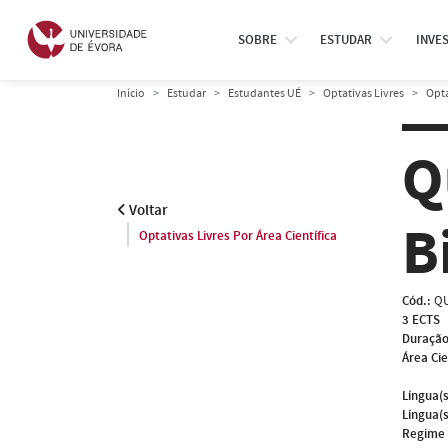
SOBRE
ESTUDAR
INVE
Início
Estudar
Estudantes UÉ
Optativas Livres
Opta
Q
Voltar
B
Optativas Livres Por Área Científica
Cód.:
QU
3 ECTS
Duração
Área Cie
Língua(s
Língua(s
Regime 