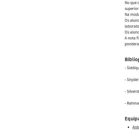
No que d
superior
Na modal
Os alun
laborato
Os alun
A nota f
ponderad
Biblio
- Siddiq
- Snyder
- Silver
- Rahman
Equip
Ant