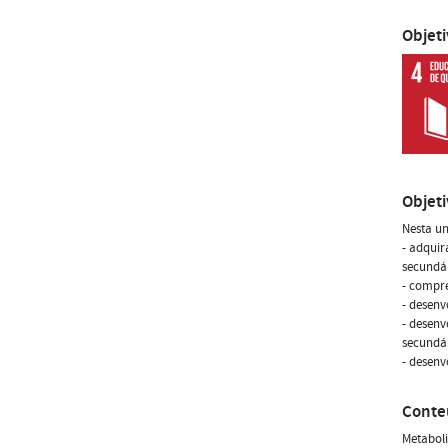
Objet
Objet
Nesta un
- adqui
secundár
- compre
- desenv
- desenv
secundár
- desenv
Conte
Metaboli