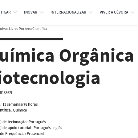
STIGAR
INOVAR
INTERNACIONALIZAR
VIVER A UÉVORA
tivas Livres Por Área Científica
uímica Orgânica 
iotecnologia
I13562L
:
15 semanas/78 horas
ntífica:
Química
) de lecionação:
Português
) de apoio tutorial:
Português, Inglês
de Frequência:
Presencial