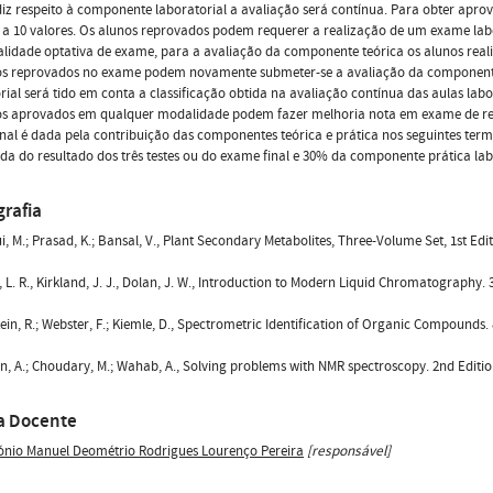
iz respeito à componente laboratorial a avaliação será contínua. Para obter apr
 a 10 valores. Os alunos reprovados podem requerer a realização de um exame labo
idade optativa de exame, para a avaliação da componente teórica os alunos reali
os reprovados no exame podem novamente submeter-se a avaliação da component
rial será tido em conta a classificação obtida na avaliação contínua das aulas labo
os aprovados em qualquer modalidade podem fazer melhoria nota em exame de re
inal é dada pela contribuição das componentes teórica e prática nos seguintes ter
a do resultado dos três testes ou do exame final e 30% da componente prática lab
grafia
ui, M.; Prasad, K.; Bansal, V., Plant Secondary Metabolites, Three-Volume Set, 1st Edit
, L. R., Kirkland, J. J., Dolan, J. W., Introduction to Modern Liquid Chromatography. 
stein, R.; Webster, F.; Kiemle, D., Spectrometric Identification of Organic Compounds
, A.; Choudary, M.; Wahab, A., Solving problems with NMR spectroscopy. 2nd Editio
a Docente
ónio Manuel Deométrio Rodrigues Lourenço Pereira
[responsável]