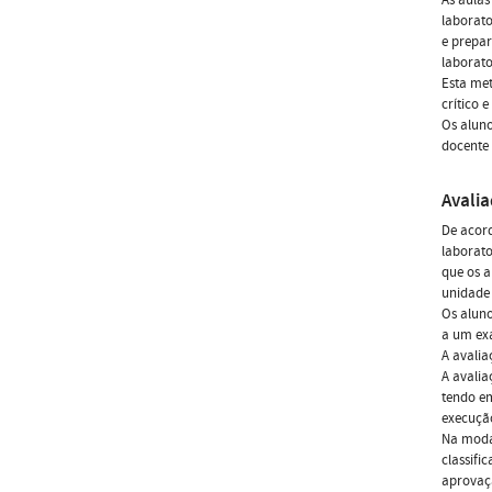
laborato
e prepar
laborato
Esta met
crítico 
Os alun
docente 
Avali
De acord
laborato
que os a
unidade 
Os aluno
a um exa
A avalia
A avalia
tendo em
execução
Na modal
classifi
aprovaç