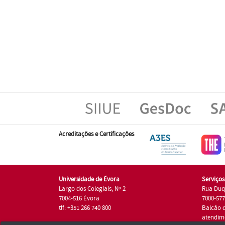
Acreditações e Certificações
Universidade de Évora
Serviço
Largo dos Colegiais, Nº 2
Rua Duq
7004-516 Évora
7000-57
tlf: +351 266 740 800
Balcão 
atendim