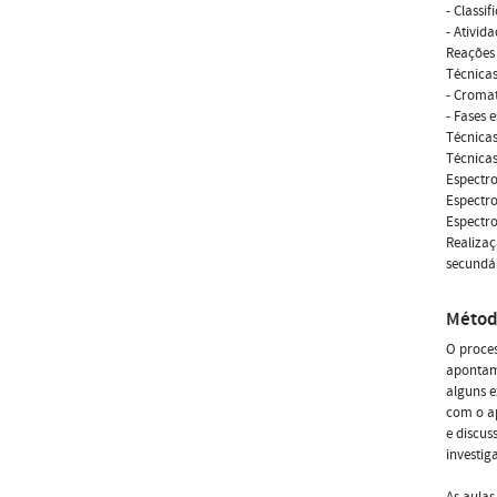
- Classif
- Ativid
Reações 
Técnicas
- Cromat
- Fases 
Técnicas
Técnica
Espectro
Espectro
Espectro
Realizaç
secundár
Métod
O proces
apontame
alguns e
com o ap
e discus
investig
As aulas