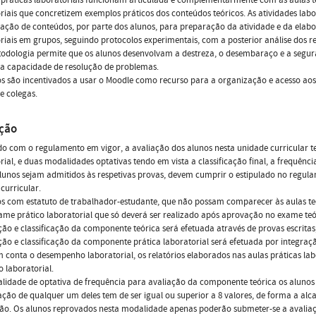
riais que concretizem exemplos práticos dos conteúdos teóricos. As atividades l
ação de conteúdos, por parte dos alunos, para preparação da atividade e da elabo
riais em grupos, seguindo protocolos experimentais, com a posterior análise dos re
odologia permite que os alunos desenvolvam a destreza, o desembaraço e a segura
e a capacidade de resolução de problemas.
os são incentivados a usar o Moodle como recurso para a organização e acesso a
e colegas.
ação
o com o regulamento em vigor, a avaliação dos alunos nesta unidade curricular 
rial, e duas modalidades optativas tendo em vista a classificação final, a frequên
lunos sejam admitidos às respetivas provas, devem cumprir o estipulado no regul
curricular.
s com estatuto de trabalhador-estudante, que não possam comparecer às aulas teóri
me prático laboratorial que só deverá ser realizado após aprovação no exame teó
ção e classificação da componente teórica será efetuada através de provas escrita
ção e classificação da componente prática laboratorial será efetuada por integraç
 conta o desempenho laboratorial, os relatórios elaborados nas aulas práticas lab
 laboratorial.
idade de optativa de frequência para avaliação da componente teórica os alunos r
cação de qualquer um deles tem de ser igual ou superior a 8 valores, de forma a alc
ão. Os alunos reprovados nesta modalidade apenas poderão submeter-se a avalia