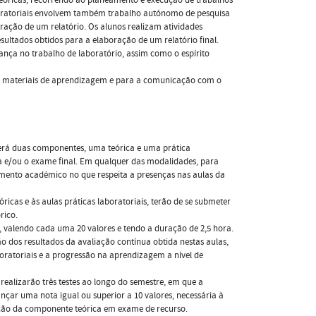
aboratoriais envolvem também trabalho autónomo de pesquisa
ração de um relatório. Os alunos realizam atividades
sultados obtidos para a elaboração de um relatório final.
nça no trabalho de laboratório, assim como o espírito
os materiais de aprendizagem e para a comunicação com o
terá duas componentes, uma teórica e uma prática
cia e/ou o exame final. Em qualquer das modalidades, para
amento académico no que respeita a presenças nas aulas da
cas e às aulas práticas laboratoriais, terão de se submeter
rico.
s, valendo cada uma 20 valores e tendo a duração de 2,5 hora.
ão dos resultados da avaliação contínua obtida nestas aulas,
oratoriais e a progressão na aprendizagem a nível de
ealizarão três testes ao longo do semestre, em que a
ançar uma nota igual ou superior a 10 valores, necessária à
ção da componente teórica em exame de recurso.