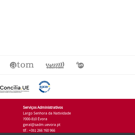
Serviços Administrativos
Largo Senhora da Natividade
7000-810 Évora
geral@sadm.uevora.pt
tlf.: +351 266 760 966