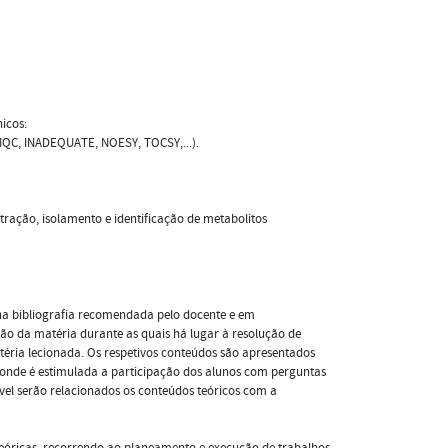
icos:
MQC, INADEQUATE, NOESY, TOCSY,...).
tração, isolamento e identificação de metabolitos
na bibliografia recomendada pelo docente e em
ção da matéria durante as quais há lugar à resolução de
téria lecionada. Os respetivos conteúdos são apresentados
onde é estimulada a participação dos alunos com perguntas
vel serão relacionados os conteúdos teóricos com a
teóricas, recorrendo ao planeamento e execução de trabalhos