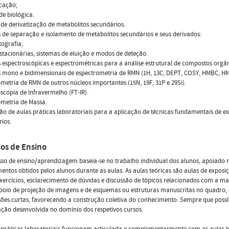
icação;
ade biológica.
de derivatização de metabolitos secundários.
 de separação e isolamento de metabolitos secundários e seus derivados:
ografia;
estacionárias, sistemas de eluição e modos de deteção.
 espectroscópicas e espectrométricas para a análise estrutural de compostos orgân
s mono e bidimensionais de espectrometria de RMN (1H, 13C, DEPT, COSY, HMBC, H
metria de RMN de outros núcleos importantes (15N, 19F, 31P e 29Si).
scopia de Infravermelho (FT-IR).
metria de Massa.
ão de aulas práticas laboratoriais para a aplicação de técnicas fundamentais de ex
ios.
os de Ensino
so de ensino/aprendizagem baseia-se no trabalho individual dos alunos, apoiado 
ntos obtidos pelos alunos durante as aulas. As aulas teóricas são aulas de exposi
xercícios, esclarecimento de dúvidas e discussão de tópicos relacionados com a ma
oio de projeção de imagens e de esquemas ou estruturas manuscritas no quadro, 
sões curtas, favorecendo a construção coletiva do conhecimento. Sempre que possí
ação desenvolvida no domínio dos respetivos cursos.
 práticas laboratoriais funcionam articulada e complementarmente com as aulas 