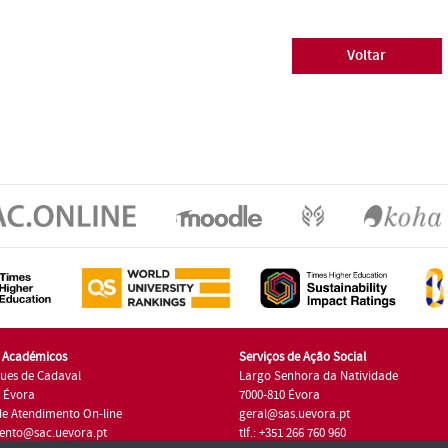
Voltar
s Académicos
Serviços de Ação Social
ues de Cadaval
Largo Senhora da Natividade
7 Évora
7000-810 Évora
de Atendimento On-line
geral@sas.uevora.pt
ento@sac.uevora.pt
tlf.: +351 266 760 960