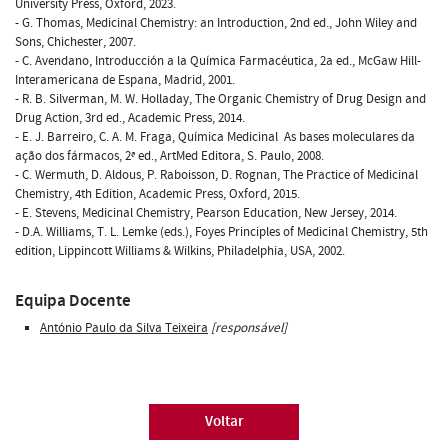
University Press, Oxford, 2023.
- G. Thomas, Medicinal Chemistry: an Introduction, 2nd ed., John Wiley and
Sons, Chichester, 2007.
- C. Avendano, Introducción a la Química Farmacéutica, 2a ed., McGaw Hill-
Interamericana de Espana, Madrid, 2001.
- R. B. Silverman, M. W. Holladay, The Organic Chemistry of Drug Design and
Drug Action, 3rd ed., Academic Press, 2014.
- E. J. Barreiro, C. A. M. Fraga, Química Medicinal  As bases moleculares da
ação dos fármacos, 2ª ed., ArtMed Editora, S. Paulo, 2008.
- C. Wermuth, D. Aldous, P. Raboisson, D. Rognan, The Practice of Medicinal
Chemistry, 4th Edition, Academic Press, Oxford, 2015.
- E. Stevens, Medicinal Chemistry, Pearson Education, New Jersey, 2014.
- D.A. Williams, T. L. Lemke (eds.), Foyes Principles of Medicinal Chemistry, 5th
edition, Lippincott Williams & Wilkins, Philadelphia, USA, 2002.
Equipa Docente
António Paulo da Silva Teixeira
[responsável]
Voltar