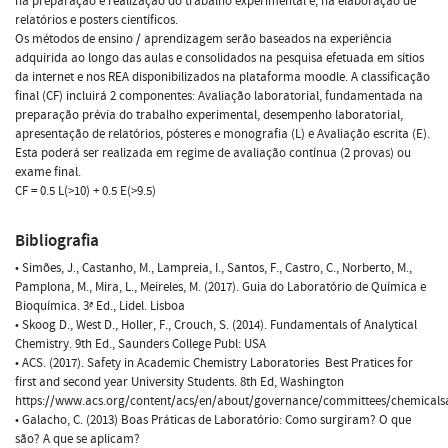
na preparação e realização do trabalho experimental e, na elaboração de
relatórios e posters científicos.
Os métodos de ensino / aprendizagem serão baseados na experiência
adquirida ao longo das aulas e consolidados na pesquisa efetuada em sítios
da internet e nos REA disponibilizados na plataforma moodle. A classificação
final (CF) incluirá 2 componentes: Avaliação laboratorial, fundamentada na
preparação prévia do trabalho experimental, desempenho laboratorial,
apresentação de relatórios, pósteres e monografia (L) e Avaliação escrita (E).
Esta poderá ser realizada em regime de avaliação contínua (2 provas) ou
exame final.
CF = 0.5 L(>10) + 0.5 E(>9.5)
Bibliografia
• Simões, J., Castanho, M., Lampreia, I., Santos, F., Castro, C., Norberto, M.,
Pamplona, M., Mira, L., Meireles, M. (2017). Guia do Laboratório de Química e
Bioquímica. 3ª Ed., Lidel. Lisboa
• Skoog D., West D., Holler, F., Crouch, S. (2014). Fundamentals of Analytical
Chemistry. 9th Ed., Saunders College Publ: USA
• ACS. (2017). Safety in Academic Chemistry Laboratories  Best Pratices for
first and second year University Students. 8th Ed, Washington
https://www.acs.org/content/acs/en/about/governance/committees/chemicalsa
• Galacho, C. (2013) Boas Práticas de Laboratório: Como surgiram? O que
são? A que se aplicam?