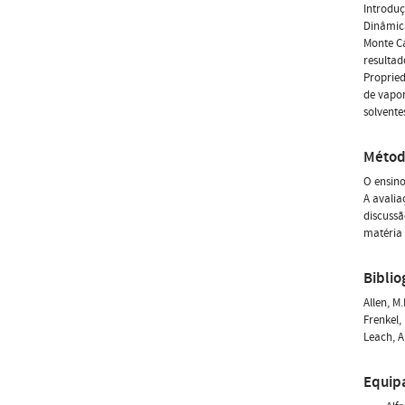
Introduç
Dinâmic
Monte Ca
resultad
Propried
de vapor
solvente
Métod
O ensino
A avalia
discussã
matéria 
Biblio
Allen, M
Frenkel,
Leach, A
Equip