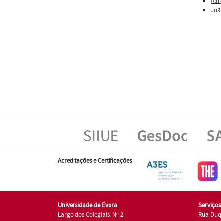
Alf
Joã
Acreditações e Certificações
Universidade de Évora
Serviço
Largo dos Colegiais, Nº 2
Rua Duq