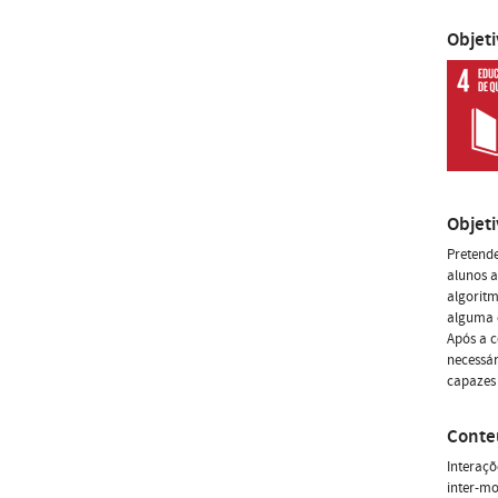
Objet
Objet
Pretende
alunos a
algoritm
alguma 
Após a c
necessár
capazes 
Conte
Interaçõ
inter-mo