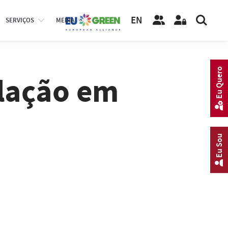
EN
SERVIÇOS
MEDIA
Eu Quero
lação em
Eu Sou