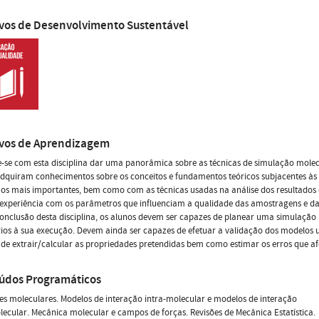
ivos de Desenvolvimento Sustentável
ivos de Aprendizagem
-se com esta disciplina dar uma panorâmica sobre as técnicas de simulação molecu
dquiram conhecimentos sobre os conceitos e fundamentos teóricos subjacentes às 
os mais importantes, bem como com as técnicas usadas na análise dos resultados
experiência com os parâmetros que influenciam a qualidade das amostragens e d
onclusão desta disciplina, os alunos devem ser capazes de planear uma simulação 
ios à sua execução. Devem ainda ser capazes de efetuar a validação dos modelos u
de extrair/calcular as propriedades pretendidas bem como estimar os erros que af
údos Programáticos
es moleculares. Modelos de interação intra-molecular e modelos de interação
lecular. Mecânica molecular e campos de forças. Revisões de Mecânica Estatística.