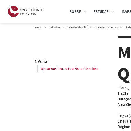
SOBRE
ESTUDAR
INVE
Início
Estudar
Estudantes UÉ
Optativas Livres
Opta
M
Voltar
Q
Optativas Livres Por Área Científica
Cód.:
QU
6 ECTS
Duração
Área Cie
Língua(s
Língua(s
Regime 