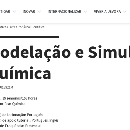
STIGAR
INOVAR
INTERNACIONALIZAR
VIVER A UÉVORA
tivas Livres Por Área Científica
odelação e Simu
uímica
I13521M
:
15 semanas/156 horas
ntífica:
Química
) de lecionação:
Português
) de apoio tutorial:
Português, Inglês
de Frequência:
Presencial