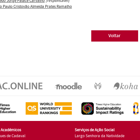
redo Jorge Palace Carvalho
[responsável]
o Paulo Cristovão Almeida Prates Ramalho
Voltar
s Académicos
Serviços de Ação Social
ues de Cadaval
Largo Senhora da Natividade