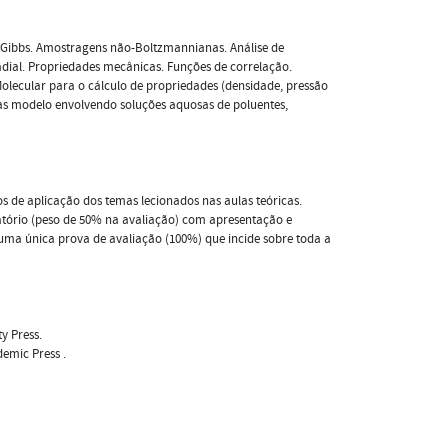
e Gibbs. Amostragens não-Boltzmannianas. Análise de
radial. Propriedades mecânicas. Funções de correlação.
lecular para o cálculo de propriedades (densidade, pressão
temas modelo envolvendo soluções aquosas de poluentes,
ios de aplicação dos temas lecionados nas aulas teóricas.
latório (peso de 50% na avaliação) com apresentação e
 uma única prova de avaliação (100%) que incide sobre toda a
ty Press.
demic Press .