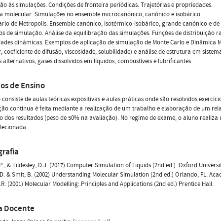
ão às simulações. Condições de fronteira periódicas. Trajetórias e propriedades.
a molecular. Simulações no ensemble microcanónico, canónico e isobárico.
rlo de Metropolis. Ensemble canónico, isotérmico-isobárico, grande canónico e d
os de simulação. Análise da equilibração das simulações. Funções de distribuição 
ades dinâmicas. Exemplos de aplicação de simulação de Monte Carlo e Dinâmica Mo
, coeficiente de difusão, viscosidade, solubilidade) e análise de estrutura em sis
s alternativos, gases dissolvidos em líquidos, combustíveis e lubrificantes
os de Ensino
 consiste de aulas teóricas expositivas e aulas práticas onde são resolvidos exercíc
ção contínua é feita mediante a realização de um trabalho e elaboração de um re
o dos resultados (peso de 50% na avaliação). No regime de exame, o aluno realiza
lecionada.
grafia
.P., & Tildesley, D.J. (2017) Computer Simulation of Liquids (2nd ed.). Oxford Universi
 D. & Smit, B. (2002) Understanding Molecular Simulation (2nd ed.) Orlando, FL: Aca
.R. (2001) Molecular Modelling: Principles and Applications (2nd ed.) Prentice Hall.
a Docente