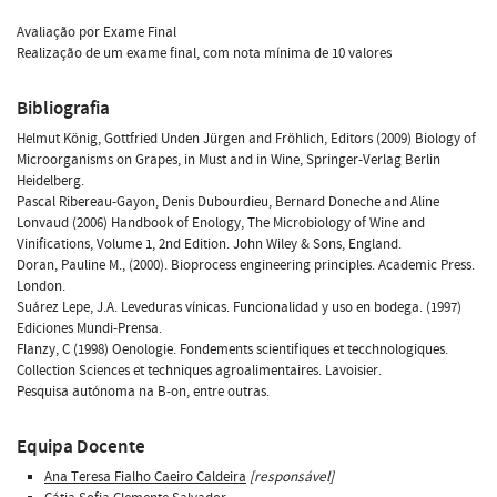
Avaliação por Exame Final
Realização de um exame final, com nota mínima de 10 valores
Bibliografia
Helmut König, Gottfried Unden Jürgen and Fröhlich, Editors (2009) Biology of
Microorganisms on Grapes, in Must and in Wine, Springer-Verlag Berlin
Heidelberg.
Pascal Ribereau-Gayon, Denis Dubourdieu, Bernard Doneche and Aline
Lonvaud (2006) Handbook of Enology, The Microbiology of Wine and
Vinifications, Volume 1, 2nd Edition. John Wiley & Sons, England.
Doran, Pauline M., (2000). Bioprocess engineering principles. Academic Press.
London.
Suárez Lepe, J.A. Leveduras vínicas. Funcionalidad y uso en bodega. (1997)
Ediciones Mundi-Prensa.
Flanzy, C (1998) Oenologie. Fondements scientifiques et tecchnologiques.
Collection Sciences et techniques agroalimentaires. Lavoisier.
Pesquisa autónoma na B-on, entre outras.
Equipa Docente
Ana Teresa Fialho Caeiro Caldeira
[responsável]