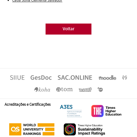
Cátia Sofia Clemente Salvador
Voltar
Acreditações e Certificações