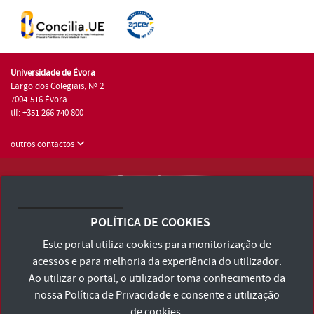
Universidade de Évora
Largo dos Colegiais, Nº 2
7004-516 Évora
tlf: +351 266 740 800
outros contactos
Universidade de Évora © 2026
Consulte os Termos e Condições e Política de Privacidade
POLÍTICA DE COOKIES
Declaração de Acessibilidade
Este portal utiliza cookies para monitorização de
acessos e para melhoria da experiência do utilizador.
Ao utilizar o portal, o utilizador toma conhecimento da
nossa
Política de Privacidade
e consente a utilização
de cookies.