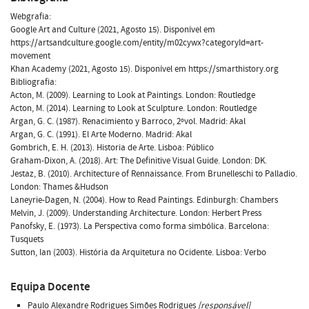
Webgrafia:
Google Art and Culture (2021, Agosto 15). Disponível em
https://artsandculture.google.com/entity/m02cywx?categoryId=art-
movement
Khan Academy (2021, Agosto 15). Disponível em https://smarthistory.org
Bibliografia:
Acton, M. (2009). Learning to Look at Paintings. London: Routledge
Acton, M. (2014). Learning to Look at Sculpture. London: Routledge
Argan, G. C. (1987). Renacimiento y Barroco, 2ºvol. Madrid: Akal
Argan, G. C. (1991). El Arte Moderno. Madrid: Akal
Gombrich, E. H. (2013). Historia de Arte. Lisboa: Público
Graham-Dixon, A. (2018). Art: The Definitive Visual Guide. London: DK.
Jestaz, B. (2010). Architecture of Rennaissance. From Brunelleschi to Palladio.
London: Thames &Hudson
Laneyrie-Dagen, N. (2004). How to Read Paintings. Edinburgh: Chambers
Melvin, J. (2009). Understanding Architecture. London: Herbert Press
Panofsky, E. (1973). La Perspectiva como forma simbólica. Barcelona:
Tusquets
Sutton, Ian (2003). História da Arquitetura no Ocidente. Lisboa: Verbo
Equipa Docente
Paulo Alexandre Rodrigues Simões Rodrigues
[responsável]