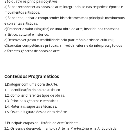
São quatro os principais objetivos:
a)Saber reconhecer as obras de arte, integrando-as nas respetivas épocas e
movimentos artísticos;
b)Saber enquadrar e compreender historicamente os principais movimentos
e correntes artísticas;
c)Entender o valor (singular) de uma obra de arte, inserida nos contextos
artístico, cultural e histórico;
d)Desenvolver gosto e sensibilidade pelo património artístico-cultural;
e)Exercitar competências práticas, a nível da leitura e da interpretação dos
diferentes géneros de obras de arte.
Conteúdos Programáticos
1.Dialogar com uma obra de Arte:
1.1. Identificação do objeto artístico.
1.2. Como ler diferentes tipos de obras.
1.3. Principais géneros e temáticas.
1.4. Materiais, suportes e técnicas.
1.5. Os atuais guardiões da obra de Arte.
2.Principais etapas da História de Arte Ocidental:
2.1. Origens e desenvolvimento da Arte na Pré-História e na Antiguidade.