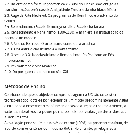
2.2. Da Arte como formulação técnica e visual do Classicismo Antigo às
transformações estéticas da Antiguidade Tardia e da Alta Idade Média.
2.3. Auge da Arte Medieval. Os programas do Românico e o advento do
Gótico.
2.4. Renascimento (Escola flamenga tardia e Escolas italianas).
2.5. Renascimento e Maneirismo (1500-1550). A maniera e a instauração da
norma e do modelo.
2.6. A Arte do Barroco. O urbanismo como obra artística.
2.7. A Arte entre o classicismo e o Romantismo.
2.8. O século XIX: Neoclassicismo e Romantismo. Do Realismo ao Pós-
Impressionismo.
2.9. Revivalismos e Arte Moderna.
2.10. Do pós-guerra ao início do séc. XXI
Métodos de Ensino
Considerando que os objetivos de aprendizagem na UC são de caráter
teórico-prático, opta-se por lecionar de um modo predominantemente visual
e direto: pela observação e análise de obras de arte; pelo recurso a vídeos, a
websites interativos e a power points; e ainda, por visitas guiadas a Museus e
a Monumentos.
A avaliação pode ser feita através de exame (100%) ou processo contínuo, de
acordo com os critérios definidos no RAUÉ. No entanto, privilegia-se a