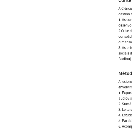
Conte
A Ciênci
destino
1. As co
desenvol
2.Crise 
consolid
dimensã
3. As pr
sociais
Badiou).
Métod
A lecion
envolvim
1. Expos
audiovis
2. Sumár
3. Leitu
4. Estud
5. Parti
6. Acomp