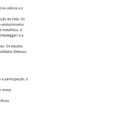
ecno-ciência e o
zação da Vida. Os
o evolucionismo.
à metafísica. A
(Heidegger) e a
as. Os estudos
últiplos (Deleuze,
 a participação, o
or meios
íficos;