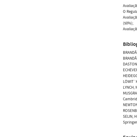
Avaliaçã
O Regul
Avaliaçã
(50%);
Avaliaçã
Biblio
BRANDÃO 
BRANDÃO 
DASTON, 
ECHEVERR
HEIDEGGE
LÖWIT¨H,
LYNCH, M
MUSGRAVE
Cambrid
NEWTON-S
ROSENBER
SELIN, H
Springer