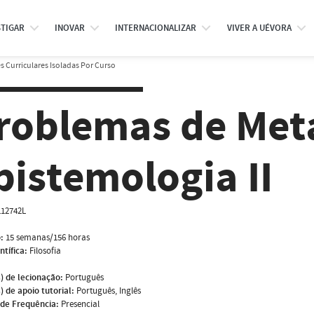
STIGAR
INOVAR
INTERNACIONALIZAR
VIVER A UÉVORA
 Curriculares Isoladas Por Curso
roblemas de Meta
pistemologia II
L12742L
:
15 semanas/156 horas
ntífica:
Filosofia
) de lecionação:
Português
) de apoio tutorial:
Português, Inglês
de Frequência:
Presencial