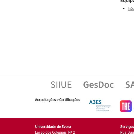
Equip
Inê
Acreditações e Certificações
Universidade de Évora
Serviço
Largo dos Colegiais, Nº 2
Rua Duq