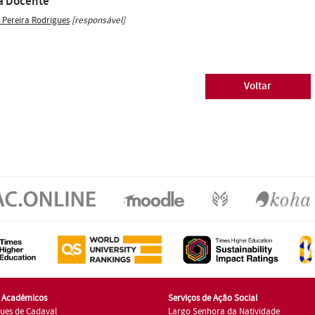
a Docente
s Pereira Rodrigues
[responsável]
Voltar
s Académicos
Serviços de Ação Social
ues de Cadaval
Largo Senhora da Natividade