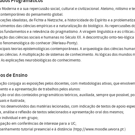
údos Programáticos
a Moderna e a sua repercussão social, cultural e civilizacional. Ateísmo, niilismo e t
 contemporâneo do pensamento global.
nceções idealistas, de Fichte a Nietzsche, a historicidade do Espírito e a problemati
vimentos das ciências empíricas e a naturalização do biológico. As repercussões d
dos fundamentos e a relevância do pragmatismo. A viragem linguística e as críticas 
ação das ciências sociais e humanas no Século XX. A descontrução onto-teo-lógica 
o fenomenológica do conhecer (Merleau-Ponty).
incipais teorias epistemológicas contemporâneas. A arqueologia das ciências human
 das ciências. A multiplicação de sistemas de conhecimento. As lógicas dos mundos m
 As explicações neurobiológicas do conhecimento.
os de Ensino
ação conjuga as exposições pelos docentes, com metodologias ativas, que envolvem
ento e a apresentação de trabalhos pelos alunos:
ição oral dos conteúdos programáticos teóricos, auxiliada, sempre que possível, p
uais e ilustrada;
ios desenvolvidos das matérias lecionadas, com indicação de textos de apoio espec
ra, análise e reflexão de textos selecionados e apresentação oral dos mesmos;
o individual e em grupo;
cipação em conferências de interesse para a UC;
anhamento tutorial presencial e à distância (htpp://www.moodle.uevora.pt )