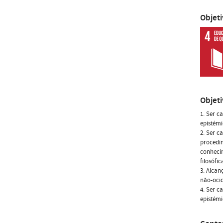
Objet
Objet
1. Ser c
epistémi
2. Ser c
procedim
conhecim
filosófi
3. Alcan
não-ocid
4. Ser c
epistémi