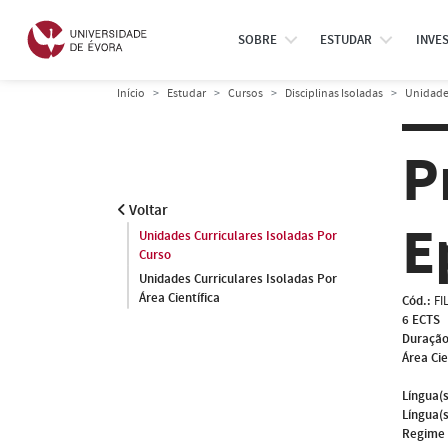
SOBRE
ESTUDAR
INVE
Início
Estudar
Cursos
Disciplinas Isoladas
Unidades
P
Voltar
E
Unidades Curriculares Isoladas Por
Curso
Unidades Curriculares Isoladas Por
Área Científica
Cód.:
FI
6 ECTS
Duração
Área Cie
Língua(s
Língua(s
Regime 