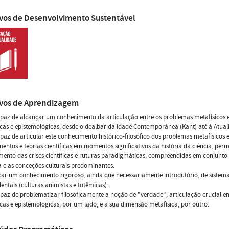
ivos de Desenvolvimento Sustentável
ivos de Aprendizagem
apaz de alcançar um conhecimento da articulação entre os problemas metafísicos e
cas e epistemológicas, desde o dealbar da Idade Contemporânea (Kant) até à Atual
apaz de articular este conhecimento histórico-filosófico dos problemas metafísicos
entos e teorias científicas em momentos significativos da história da ciência, perm
ento das crises científicas e ruturas paradigmáticas, compreendidas em conjunto
ca e as conceções culturais predominantes.
çar um conhecimento rigoroso, ainda que necessariamente introdutório, de siste
entais (culturas animistas e totêmicas).
apaz de problematizar filosoficamente a noção de "verdade", articulação crucial en
cas e epistemologicas, por um lado, e a sua dimensão metafísica, por outro.