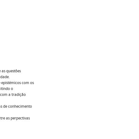
 as questões
idade.
 e epistémicos com os
itindo o
 com a tradição
mas de conhecimento
tre as perpectivas