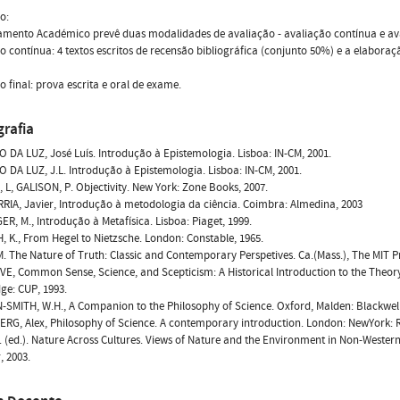
o:
amento Académico prevê duas modalidades de avaliação - avaliação contínua e av
o contínua: 4 textos escritos de recensão bibliográfica (conjunto 50%) e a elaboraç
o final: prova escrita e oral de exame.
grafia
DA LUZ, José Luís. Introdução à Epistemologia. Lisboa: IN-CM, 2001.
DA LUZ, J.L. Introdução à Epistemologia. Lisboa: IN-CM, 2001.
L, GALISON, P. Objectivity. New York: Zone Books, 2007.
IA, Javier, Introdução à metodologia da ciência. Coimbra: Almedina, 2003
R, M., Introdução à Metafísica. Lisboa: Piaget, 1999.
 K., From Hegel to Nietzsche. London: Constable, 1965.
. The Nature of Truth: Classic and Contemporary Perspetives. Ca.(Mass.), The MIT Pr
, Common Sense, Science, and Scepticism: A Historical Introduction to the Theor
ge: CUP, 1993.
MITH, W.H., A Companion to the Philosophy of Science. Oxford, Malden: Blackwell 
G, Alex, Philosophy of Science. A contemporary introduction. London: NewYork: R
. (ed.). Nature Across Cultures. Views of Nature and the Environment in Non-Western 
, 2003.