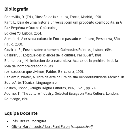
Bibliografia
Sobrevilla, D. (Ed.), Filosofia de la cultura, Trotta, Madrid, 1998.
Kant, I., Ideia de uma história universal com um propósito cosmopolita, in A
Paz Perpétua e Outros Opúsculos,
Edições 70, Lisboa, 2004.
Arendt, H., A crise da cultura in Entre o passado e o futuro, Perspetiva, São
Paulo, 2000.
Cassirer, E., Ensaio sobre o homem, Guimarães Editores, Lisboa, 1995.
Cassirer, E., Logique des sciences de la culture, Paris, Cerf, 1991.
Blumenberg, H., Imitación de la naturaleza. Acerca de la prehistoria de la
idea del hombre creador in Las
realidades en que vivimos, Paidós, Barcelona, 1999.
Benjamin, Walter, A Obra de Arte na Era da sua Reprodutibilidade Técnica, in
Sobre Arte, Técnica, Linguagem e
Política, Lisboa, Relógio DÁgua Editores, 1992, 1 vol., pp. 71-113
Adorno, T., The culture Industry: Selected Essays on Mass Culture, London,
Routledge, 1991.
Equipa Docente
Inês Pereira Rodrigues
Olivier Martin Louis Albert René Feron
[responsável]