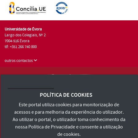
Universidade de Évora
Largo dos Colegiais, Nº 2
7004-516 Évora
tlf: +351 266 740 800
outros contactos
Universidade de Évora © 2026
Consulte os Termos e Condições e Política de Privacidade
POLÍTICA DE COOKIES
Declaração de Acessibilidade
Este portal utiliza cookies para monitorização de
acessos e para melhoria da experiência do utilizador.
Ao utilizar o portal, o utilizador toma conhecimento da
nossa
Política de Privacidade
e consente a utilização
de cookies.