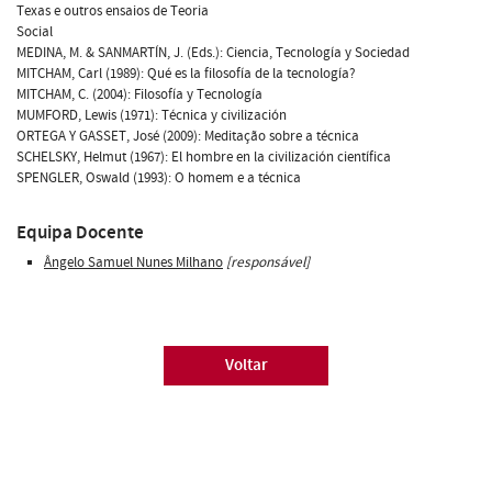
Texas e outros ensaios de Teoria
Social
MEDINA, M. & SANMARTÍN, J. (Eds.): Ciencia, Tecnología y Sociedad
MITCHAM, Carl (1989): Qué es la filosofía de la tecnología?
MITCHAM, C. (2004): Filosofía y Tecnología
MUMFORD, Lewis (1971): Técnica y civilización
ORTEGA Y GASSET, José (2009): Meditação sobre a técnica
SCHELSKY, Helmut (1967): El hombre en la civilización científica
SPENGLER, Oswald (1993): O homem e a técnica
Equipa Docente
Ângelo Samuel Nunes Milhano
[responsável]
Voltar