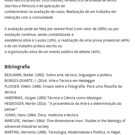
Aulas teórico-práticas: informativas, de exercício de análise de textos
(escritos e fílmicos) e de aplicação do
conhecimento na avaliação de casos. Realização de um trabalho em
interação com a comunidade.
A avaliação pode ser feita por exame final (com valor de 100%) ou por
avaliação contínua, sendo contabilizada a
assistência ativa à s aulas (10%), a realização de uma prova presencial (45%)
e de um trabalho prático escrito ou
a organização ativa de um evento público de debate (45%).
Bibliografia
BENJAMIN, Walter (1992): Sobre arte, técnica, linguagem e política
BORGES-DUARTE, I. (2014): Arte e Técnica em Heidegger
FLUSSER, Villém (1998): Ensaio sobre a Fotografia. Para uma filosofia da
técnica
HABERMAS, Jürgen (1993):Técnica e Ciência como Ideologia
HEIDEGGER, Martin (2015): "A proveniência da Arte e a determinação do
pensar"
JONAS, Hans (1994): Ética, medicina e técnica
MARCUSE, Herbert (1964): One-dimensional man. Studies in the Ideology of
advanced industrial society
MARTINS, Hermínio (1996): Tecnologia, Modernidade e Política, in Hegel,