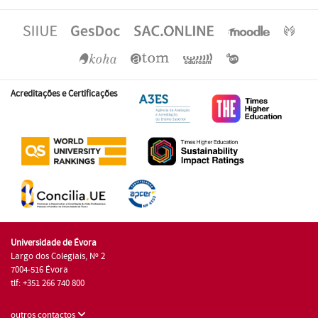
Acreditações e Certificações
Universidade de Évora
Largo dos Colegiais, Nº 2
7004-516 Évora
tlf: +351 266 740 800
outros contactos