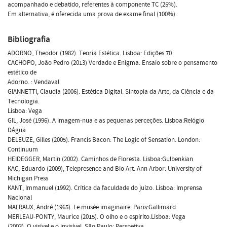
acompanhado e debatido, referentes à componente TC (25%).
Em alternativa, é oferecida uma prova de exame final (100%).
Bibliografia
ADORNO, Theodor (1982). Teoria Estética. Lisboa: Edições 70
CACHOPO, João Pedro (2013) Verdade e Enigma. Ensaio sobre o pensamento
estético de
Adorno. : Vendaval
GIANNETTI, Claudia (2006). Estética Digital. Sintopia da Arte, da Ciência e da
Tecnologia.
Lisboa: Vega
GIL, José (1996). A imagem-nua e as pequenas perceções. Lisboa:Relógio
DÁgua
DELEUZE, Gilles (2005). Francis Bacon: The Logic of Sensation. London:
Continuum
HEIDEGGER, Martin (2002). Caminhos de Floresta. Lisboa:Gulbenkian
KAC, Eduardo (2009), Telepresence and Bio Art. Ann Arbor: University of
Michigan Press
KANT, Immanuel (1992). Crítica da faculdade do juízo. Lisboa: Imprensa
Nacional
MALRAUX, André (1965). Le musée imaginaire. Paris:Gallimard
MERLEAU-PONTY, Maurice (2015). O olho e o espírito.Lisboa: Vega
(2003). O visível e o invisível. São Paulo: Perspetiva