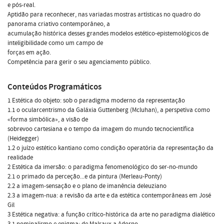
e pós-real.
Aptidão para reconhecer, nas variadas mostras artísticas no quadro do
panorama criativo contemporâneo, a
acumulação histórica desses grandes modelos estético-epistemológicos de
inteligibilidade como um campo de
forças em ação.
Competência para gerir o seu agenciamento público.
Conteúdos Programáticos
1 Estética do objeto: sob o paradigma moderno da representação
1.1 o ocularcentrismo da Galáxia Guttenberg (Mcluhan), a perspetiva como
«forma simbólica», a visão de
sobrevoo cartesiana e o tempo da imagem do mundo tecnocientífica
(Heidegger)
1.2 o juízo estético kantiano como condição operatória da representação da
realidade
2 Estética da imersão: o paradigma fenomenológico do ser-no-mundo
2.1 o primado da perceção...e da pintura (Merleau-Ponty)
2.2 a imagem-sensação e o plano de imanência deleuziano
2.3 a imagem-nua: a revisão da arte e da estética contemporâneas em José
Gil
3 Estética negativa: a função crítico-histórica da arte no paradigma dialético
3.1 nominalismo e enigma: de Malraux a Adorno