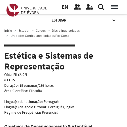
EN
ESTUDAR
Início
Estudar
Cursos
Disciplinas Isoladas
Unidades Curriculares Isoladas Por Curso
Estética e Sistemas de
Representação
Cód.:
FIL12722L
6 ECTS
Duração:
15 semanas/156 horas
Área Científica:
Filosofia
Língua(s) de lecionação:
Português
Língua(s) de apoio tutorial:
Português, Inglês
Regime de Frequência:
Presencial
Objetivos de Desenvolvimento Sustentável