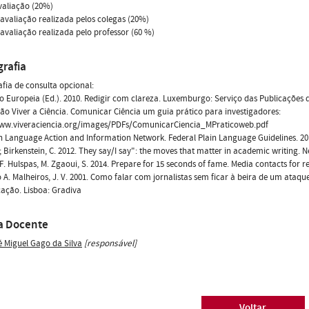
valiação (20%)
-avaliação realizada pelos colegas (20%)
-avaliação realizada pelo professor (60 %)
grafia
afia de consulta opcional:
 Europeia (Ed.). 2010. Redigir com clareza. Luxemburgo: Serviço das Publicações
ão Viver a Ciência. Comunicar Ciência um guia prático para investigadores:
www.viveraciencia.org/images/PDFs/ComunicarCiencia_MPraticoweb.pdf
n Language Action and Information Network. Federal Plain Language Guidelines. 20
.; Birkenstein, C. 2012. They say/I say": the moves that matter in academic writing.
 F. Hulspas, M. Zgaoui, S. 2014. Prepare for 15 seconds of fame. Media contacts for r
A. Malheiros, J. V. 2001. Como falar com jornalistas sem ficar à beira de um ataque
ação. Lisboa: Gradiva
a Docente
é Miguel Gago da Silva
[responsável]
Voltar