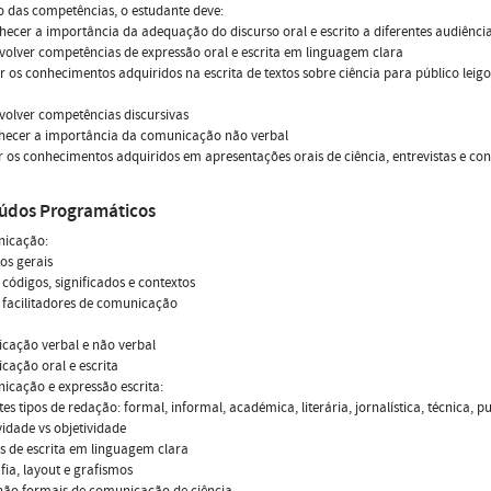
 das competências, o estudante deve:
hecer a importância da adequação do discurso oral e escrito a diferentes audiênc
volver competências de expressão oral e escrita em linguagem clara
zar os conhecimentos adquiridos na escrita de textos sobre ciência para público lei
volver competências discursivas
nhecer a importância da comunicação não verbal
zar os conhecimentos adquiridos em apresentações orais de ciência, entrevistas e co
údos Programáticos
nicação:
tos gerais
, códigos, significados e contextos
e facilitadores de comunicação
cação verbal e não verbal
cação oral e escrita
icação e expressão escrita:
tes tipos de redação: formal, informal, académica, literária, jornalística, técnica, pu
ividade vs objetividade
as de escrita em linguagem clara
afia, layout e grafismos
 não formais de comunicação de ciência