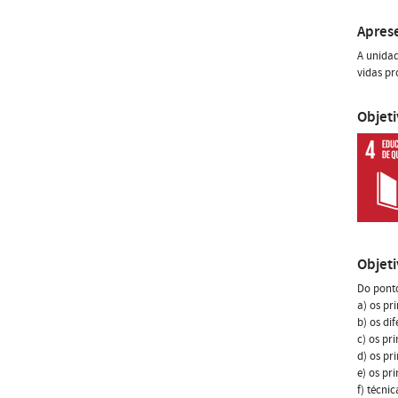
Apres
A unidad
vidas pro
Objet
Objet
Do ponto
a) os pr
b) os di
c) os pr
d) os pr
e) os pr
f) técni