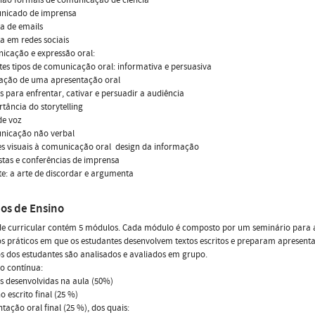
unicado de imprensa
ta de emails
ita em redes sociais
icação e expressão oral:
ntes tipos de comunicação oral: informativa e persuasiva
ração de uma apresentação oral
as para enfrentar, cativar e persuadir a audiência
rtância do storytelling
de voz
unicação não verbal
es visuais à comunicação oral  design da informação
istas e conferências de imprensa
te: a arte de discordar e argumenta
os de Ensino
de curricular contém 5 módulos. Cada módulo é composto por um seminário para a
os práticos em que os estudantes desenvolvem textos escritos e preparam apresent
s dos estudantes são analisados e avaliados em grupo.
o contínua:
as desenvolvidas na aula (50%)
o escrito final (25 %)
ntação oral final (25 %), dos quais: