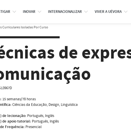
STIGAR
INOVAR
INTERNACIONALIZAR
VIVER A UÉVORA
 Curriculares Isoladas Por Curso
écnicas de expre
omunicação
S13967D
:
15 semanas/78 horas
ntífica:
Ciências da Educação, Design, Linguística
) de lecionação:
Português, Inglês
) de apoio tutorial:
Português, Inglês
de Frequência:
Presencial