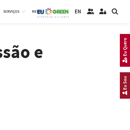
EN
SERVIÇOS
MEDIA
Eu Quero
ssão e
Eu Sou