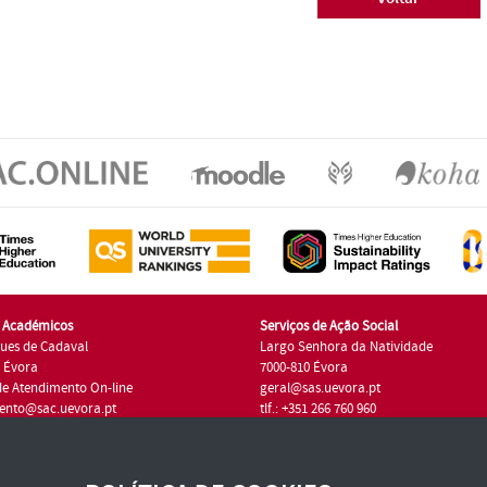
s Académicos
Serviços de Ação Social
ues de Cadaval
Largo Senhora da Natividade
7 Évora
7000-810 Évora
de Atendimento On-line
geral@sas.uevora.pt
ento@sac.uevora.pt
tlf.: +351 266 760 960
1 266 760 220