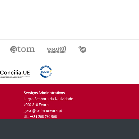
Serviços Administrativos
Largo Senhora da Natividade
7000-810 Évora
geral@sadm.uevora.pt
tlf.: +351 266 760 966