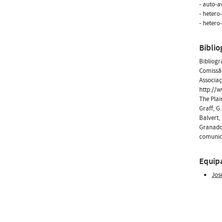
- auto-a
- hetero
- hetero
Biblio
Bibliogr
Comissão
Associaç
http://
The Plai
Graff, G
Balvert,
Granado 
comunic
Equip
Jos