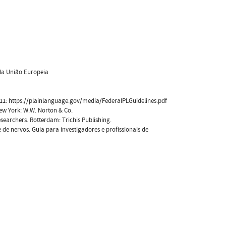
 da União Europeia
11: https://plainlanguage.gov/media/FederalPLGuidelines.pdf
 New York: W.W. Norton & Co.
esearchers. Rotterdam: Trichis Publishing.
 de nervos. Guia para investigadores e profissionais de