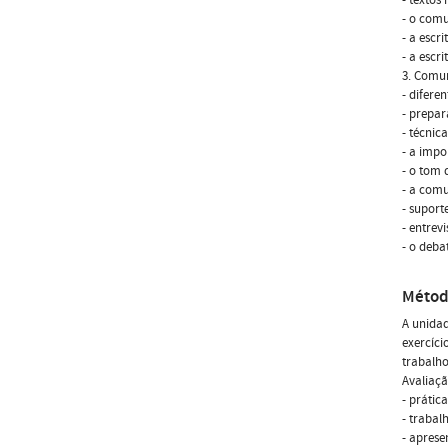
- o com
- a escri
- a escr
3. Comun
- difere
- prepa
- técnic
- a impo
- o tom 
- a com
- suport
- entrev
- o deba
Métod
A unida
exercíci
trabalho
Avaliaçã
- prátic
- trabalh
- aprese