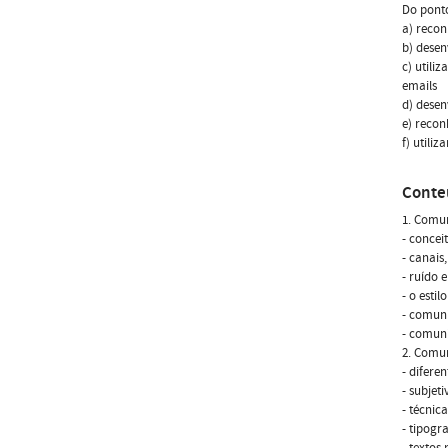
Do ponto
a) recon
b) desen
c) utili
emails
d) desen
e) reco
f) utili
Conte
1. Comu
- concei
- canais
- ruído 
- o estilo
- comuni
- comuni
2. Comun
- diferen
- subjet
- técnic
- tipogr
- textos