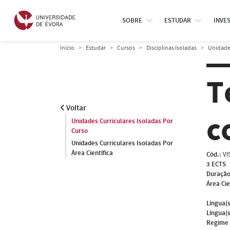
SOBRE
ESTUDAR
INVE
Início
Estudar
Cursos
Disciplinas Isoladas
Unidades
T
Voltar
c
Unidades Curriculares Isoladas Por
Curso
Unidades Curriculares Isoladas Por
Área Científica
Cód.:
VI
3 ECTS
Duração
Área Cie
Língua(s
Língua(s
Regime 