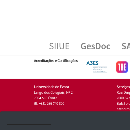
Acreditações e Certificações
Universidade de Évora
Serviço
Largo dos Colegiais, Nº 2
Rua Duq
7004-516 Évora
7000-57
tlf: +351 266 740 800
Balcão 
atendim
tlf.: +35