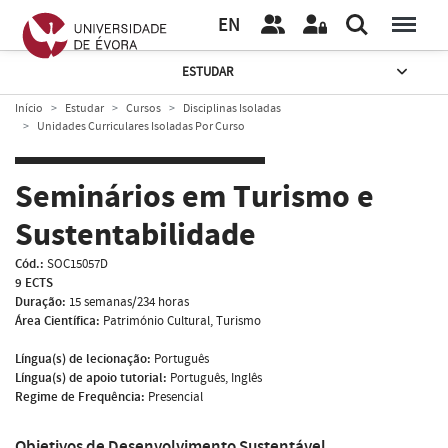
EN
ESTUDAR
Início
Estudar
Cursos
Disciplinas Isoladas
Unidades Curriculares Isoladas Por Curso
Seminários em Turismo e
Sustentabilidade
Cód.:
SOC15057D
9 ECTS
Duração:
15 semanas/234 horas
Área Científica:
Património Cultural, Turismo
Língua(s) de lecionação:
Português
Língua(s) de apoio tutorial:
Português, Inglês
Regime de Frequência:
Presencial
Objetivos de Desenvolvimento Sustentável