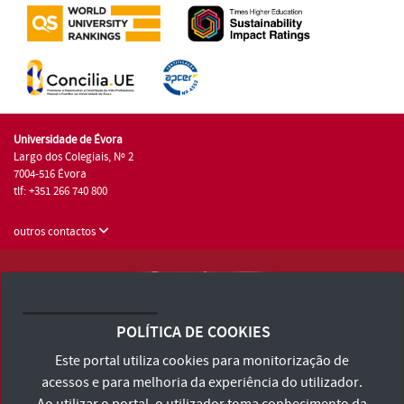
Universidade de Évora
Largo dos Colegiais, Nº 2
7004-516 Évora
tlf: +351 266 740 800
outros contactos
Universidade de Évora © 2026
Consulte os Termos e Condições e Política de Privacidade
POLÍTICA DE COOKIES
Declaração de Acessibilidade
Este portal utiliza cookies para monitorização de
acessos e para melhoria da experiência do utilizador.