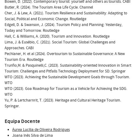
Bowen, D. (2022). Contemporary tourist: yourself and others as tourists. CABI
Butler, R. (2024). The Tourism Area Life Cycle. Channel
Cher, J. & Lew, A. (2021). Tourism Resilience and Sustainability: Adapting to
Social, Political and Economic Change. Routledge
Edgell, D. & Swanson, J. (2024). Tourism Policy and Planning: Yesterday,
Today and Tomorrow. Routledge
Hall, C. & Williams, A. (2020). Tourism and Innovation. Routledge
Lima, J. & Eusébio, C. (2021). Social Tourism: Global Challenges and
Approaches. CABI
Pechlaner, H. et al (2024). Overtourism to Sustainable Governance: A New
Tourism Era. Routledge
Trunfio,M. & Pasquinelli,C. (2023). Sustainability-oriented Innovation in Smart
Tourism: Challenges and Pitfalls Technology Deployment for SD. Springer
WTO (2023). Achieving the Sustainable Development Goals through Tourism.
WTO
WTO (2023). Goa Roadmap for Tourism as a Vehicle for Achieving the SDG.
WTO
Yu, P. & Lertcharnrit, T. (2023). Heritage and Cultural Heritage Tourism.
Springer.
Equipa Docente
Áurea Lucília de Oliveira Rodrigues
Joana Inês Silva de Lima