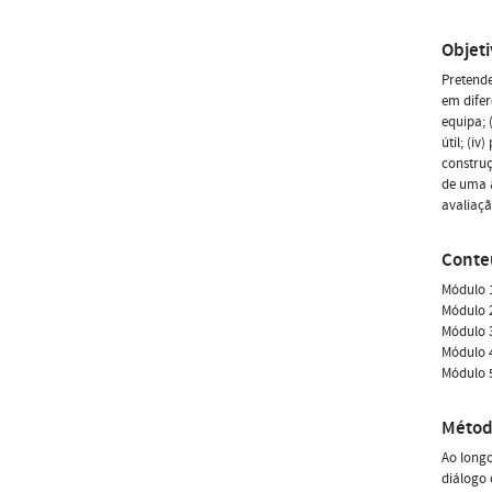
Objet
Pretende
em difer
equipa; 
útil; (i
construç
de uma 
avaliaçã
Conte
Módulo 1
Módulo 2
Módulo 3
Módulo 4
Módulo 5
Métod
Ao longo
diálogo 