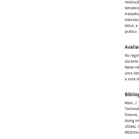
resoluçã
temática
trabalho
interati
letivo, 
prático
Avali
No regim
durante 
Neste re
uma das 
a nota d
Biblio
Klein, J
Technolo
Futures,
doing in
102441. 
MEDUnive