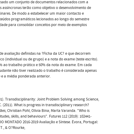
alisado um conjunto de documentos relacionados com a
as assíncronas terão como objetivo o desenvolvimento de
plinares. De modo a estabelecer um maior contacto e
onteúdos programáticos lecionados ao longo do semestre
idade para consolidar conceitos por meio de exemplos
de avaliação definidas na ?Ficha da UC? e que decorrem
co (individual ou de grupo) e a nota do exame (teste escrito).
 50% ao trabalho prático e 50% da nota do exame. Em cada
udante não tiver realizado o trabalho é considerada apenas
 e a média ponderada anterior.
(2001). Transdisciplinarity: Joint Problem Solving among Science,
. (2011). What is progress in transdisciplinary research?
ães; Christian Pohl; Olivia Bina; Marta Varanda. "Who is
tudes, skills, and behaviours". Futures 112 (2019): 102441-
S DO MONTADO 2016-2019 Avaliação e Síntese. Évora, Portugal:
 T., & O?Rourke,