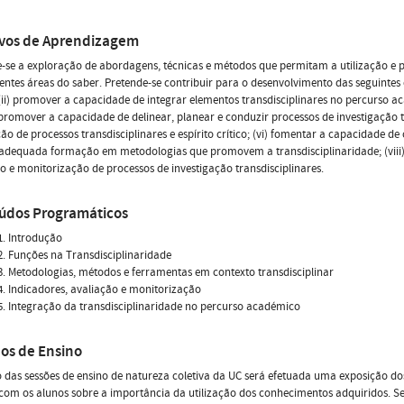
ivos de Aprendizagem
-se a exploração de abordagens, técnicas e métodos que permitam a utilização e pa
entes áreas do saber. Pretende-se contribuir para o desenvolvimento das seguinte
(ii) promover a capacidade de integrar elementos transdisciplinares no percurso a
v) promover a capacidade de delinear, planear e conduzir processos de investigação 
ão de processos transdisciplinares e espírito crítico; (vi) fomentar a capacidade de c
adequada formação em metodologias que promovem a transdisciplinaridade; (viii)
o e monitorização de processos de investigação transdisciplinares.
údos Programáticos
. Introdução
. Funções na Transdisciplinaridade
. Metodologias, métodos e ferramentas em contexto transdisciplinar
. Indicadores, avaliação e monitorização
. Integração da transdisciplinaridade no percurso académico
os de Ensino
 das sessões de ensino de natureza coletiva da UC será efetuada uma exposição d
com os alunos sobre a importância da utilização dos conhecimentos adquiridos. 