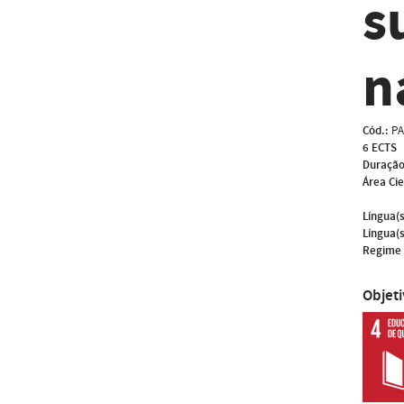
s
n
Cód.:
PA
6 ECTS
Duração
Área Cie
Língua(s
Língua(s
Regime 
Objet