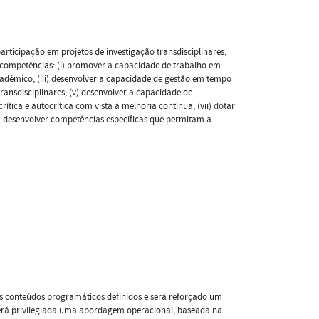
rticipação em projetos de investigação transdisciplinares,
s competências: (i) promover a capacidade de trabalho em
cadémico; (iii) desenvolver a capacidade de gestão em tempo
transdisciplinares; (v) desenvolver a capacidade de
rítica e autocrítica com vista à melhoria contínua; (vii) dotar
 desenvolver competências específicas que permitam a
os conteúdos programáticos definidos e será reforçado um
Será privilegiada uma abordagem operacional, baseada na