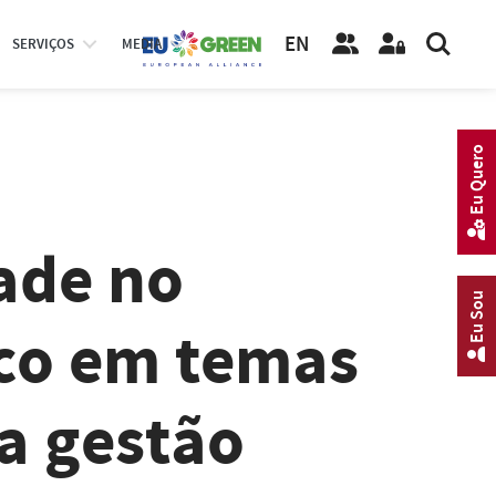
EN
SERVIÇOS
MEDIA
Eu Quero
dade no
Eu Sou
co em temas
a gestão