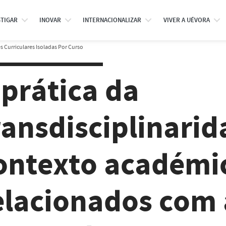
STIGAR
INOVAR
INTERNACIONALIZAR
VIVER A UÉVORA
 Curriculares Isoladas Por Curso
 prática da
ransdisciplinari
ontexto académi
elacionados com 