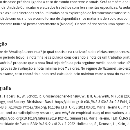
o de casos práticos ligados a caso de estudo concretos e atuais. Será também an
 da Unidade Curricular e efetuados trabalhos com ferramentas especificas. As aul
s e as aulas síncronas serão utilizadas para exploração de ferramentas transdisci
vidade com os alunos e como forma de disponibilizar os materiais de apoio aos c
a docente utilizará permanentemente o (Moodle). Os seminários serão uma oportun
ação
e de ?Avaliação contínua? (o qual consiste na realização das várias componentes 
o período letivo) a nota final é calculada considerando a nota de um trabalho práti
latório é proposto que a nota final seja definida pela seguinte média ponderada:
provas de avaliação a nota mínima é de 7 valores. No regime de ?Exame?, se o est
o exame, caso contrário a nota será calculada pelo máximo entre a nota do exame
grafia
. T., Häberli, R., W. Scholz, R., Grossenbacher-Mansuy, W., Bill, A., & Welti, M. (Eds) 
gy, and Society. Birkhäuser Basel. https://doi.org/10.1007/978-3-0348-8419-8 Pohl, C
 43(6), 618?626. https://doi.org/10.1016/J.FUTURES.2011.03.001 Maria Helena Guimar
ter- and transdisciplinary research, and why? An empirical study of motivations, atti
https://doi.org/10.1016/j.futures.2019.102441. Guimarães, Maria Helena. TERTÚLIA
rsidade de Évora ISBN: 978-972-778-277-2. 2022. Hoffmann, S., Deutsch, L., Klein, J.