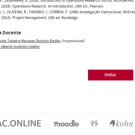
 F.; LIEBERMAN, G. (2014). Introduction to Operations Research, Intl Ed, McGraw-Hill
 (2019). Operations Research: An Introduction, 10th Ed., Pearson.
 L.; OLIVEIRA, R.; THEMIDO, I.; CORREIA, F. (1996) Investigação Operacional, McGraw-
 (2013). Project Management, 10th ed. Routledge.
a Docente
reia Teixeira Marques Dionísio Basílio
[responsável]
s Alberto Godinho Coelho
Voltar