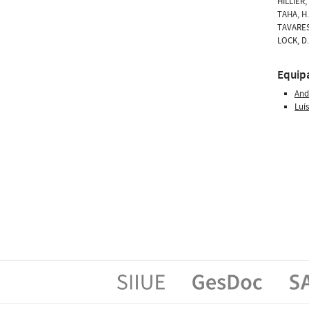
HILLIER,
TAHA, H.
TAVARES,
LOCK, D.
Equip
And
Luí