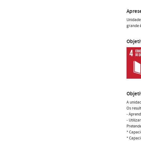
Apres
Unidade 
grande 
Objet
Objet
A unidad
Os resul
- Aprend
- Utiliz
Pretende
* Capaci
* Capaci