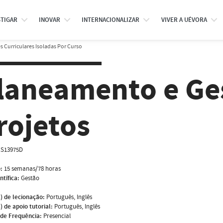
STIGAR
INOVAR
INTERNACIONALIZAR
VIVER A UÉVORA
 Curriculares Isoladas Por Curso
laneamento e Ge
rojetos
S13975D
:
15 semanas/78 horas
ntífica:
Gestão
) de lecionação:
Português, Inglês
) de apoio tutorial:
Português, Inglês
de Frequência:
Presencial