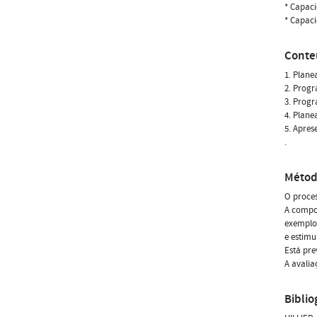
* Capaci
* Capaci
Conte
1. Plane
2. Progr
3. Progr
4. Plane
5. Apres
.
Métod
O proces
A compon
exemplos
e estimu
Está pre
A avalia
Biblio