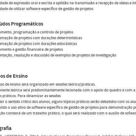
dade de expressão oral e escrita e aptidão na transmissão e recepção de ideias e 
dade de utilizar software específico de gestão de projetos
údos Programáticos
amento, programação e controlo de projetos
amação de projetos com durações determinísticas
amação de projetos com durações estocásticas
amento e gestão financeira de projetos
entação, resolução e discussão de exemplos de projetos de investigação
os de Ensino
so de ensino será organizado em sessões teórico/práticas.
ente teórica será predominantemente lecionada com o apoio do quadro e com a pro
 práticos. Para dinamizar as sessões
lar o sentido crítico dos alunos, alguns tópicos práticos serão debatidos com os a
visto o uso ativo de software específico de gestão de projetos para demonstração pr
ção constará de um trabalho prático, o qual será realizado com o auxílio de sofware
grafia