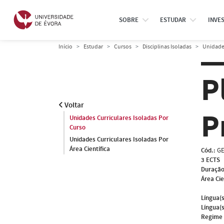
SOBRE
ESTUDAR
INVE
Início
Estudar
Cursos
Disciplinas Isoladas
Unidades
P
Voltar
P
Unidades Curriculares Isoladas Por
Curso
Unidades Curriculares Isoladas Por
Área Científica
Cód.:
GE
3 ECTS
Duração
Área Cie
Língua(s
Língua(s
Regime 