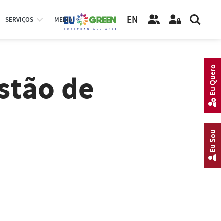
EN
SERVIÇOS
MEDIA
Eu Quero
stão de
Eu Sou