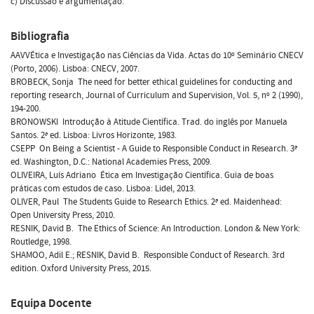
c) Discussão e argumentação.
Bibliografia
AAVVÉtica e Investigação nas Ciências da Vida. Actas do 10º Seminário CNECV
(Porto, 2006). Lisboa: CNECV, 2007.
BROBECK, Sonja  The need for better ethical guidelines for conducting and
reporting research, Journal of Curriculum and Supervision, Vol. 5, nº 2 (1990),
194-200.
BRONOWSKI  Introdução à Atitude Científica. Trad. do inglês por Manuela
Santos. 2ª ed. Lisboa: Livros Horizonte, 1983.
CSEPP  On Being a Scientist - A Guide to Responsible Conduct in Research. 3ª
ed. Washington, D.C.: National Academies Press, 2009.
OLIVEIRA, Luís Adriano  Ética em Investigação Científica. Guia de boas
práticas com estudos de caso. Lisboa: Lidel, 2013.
OLIVER, Paul  The Students Guide to Research Ethics. 2ª ed. Maidenhead:
Open University Press, 2010.
RESNIK, David B.  The Ethics of Science: An Introduction. London & New York:
Routledge, 1998.
SHAMOO, Adil E.; RESNIK, David B.  Responsible Conduct of Research. 3rd
edition. Oxford University Press, 2015.
Equipa Docente