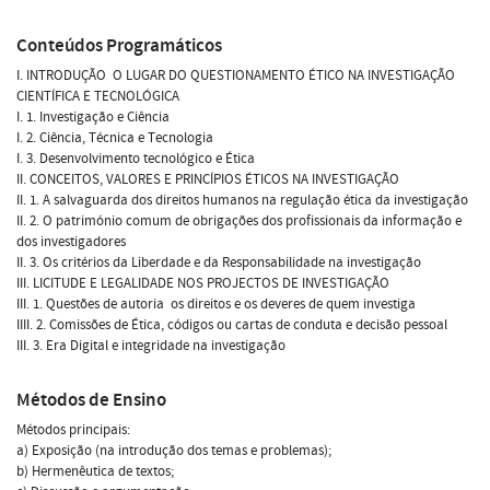
Conteúdos Programáticos
I. INTRODUÇÃO  O LUGAR DO QUESTIONAMENTO ÉTICO NA INVESTIGAÇÃO
CIENTÍFICA E TECNOLÓGICA
I. 1. Investigação e Ciência
I. 2. Ciência, Técnica e Tecnologia
I. 3. Desenvolvimento tecnológico e Ética
II. CONCEITOS, VALORES E PRINCÍPIOS ÉTICOS NA INVESTIGAÇÃO
II. 1. A salvaguarda dos direitos humanos na regulação ética da investigação
II. 2. O património comum de obrigações dos profissionais da informação e
dos investigadores
II. 3. Os critérios da Liberdade e da Responsabilidade na investigação
III. LICITUDE E LEGALIDADE NOS PROJECTOS DE INVESTIGAÇÃO
III. 1. Questões de autoria  os direitos e os deveres de quem investiga
IIII. 2. Comissões de Ética, códigos ou cartas de conduta e decisão pessoal
III. 3. Era Digital e integridade na investigação
Métodos de Ensino
Métodos principais:
a) Exposição (na introdução dos temas e problemas);
b) Hermenêutica de textos;