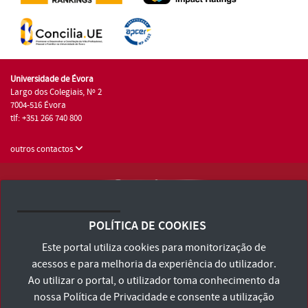
Universidade de Évora
Largo dos Colegiais, Nº 2
7004-516 Évora
tlf: +351 266 740 800
outros contactos
Universidade de Évora © 2026
Consulte os Termos e Condições e Política de Privacidade
POLÍTICA DE COOKIES
Declaração de Acessibilidade
Este portal utiliza cookies para monitorização de
acessos e para melhoria da experiência do utilizador.
Ao utilizar o portal, o utilizador toma conhecimento da
nossa
Política de Privacidade
e consente a utilização