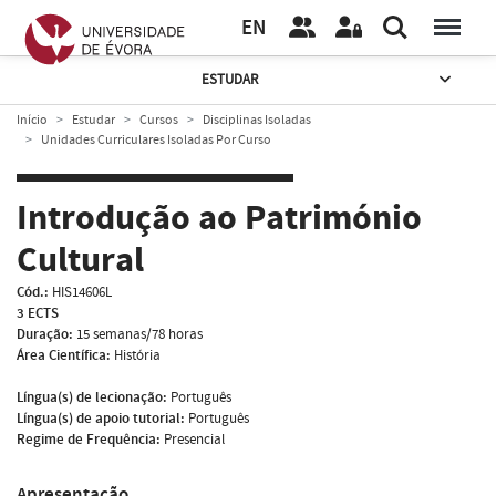
EN
ESTUDAR
Início
Estudar
Cursos
Disciplinas Isoladas
Unidades Curriculares Isoladas Por Curso
Introdução ao Património
Cultural
Cód.:
HIS14606L
3 ECTS
Duração:
15 semanas/78 horas
Área Científica:
História
Língua(s) de lecionação:
Português
Língua(s) de apoio tutorial:
Português
Regime de Frequência:
Presencial
Apresentação