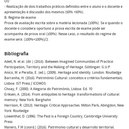
OU
- Realização de dois trabalhos práticos definidos entre o aluno e o docente e
apresentação e discussão dos mesmos (50% +50%).
B. Regime de exame:
Prova de avaliação escrita sobre a matéria lecionada (100%). Se e quando o
docente o considera oportuno a prova escrita de exame pode ser
acompanha de prova oral (100%). Nesse caso, o resultado do regime de
exame será: (100%+100%)/2.
Bibliografia
Adell, N. et al. (dir.) (2015). Between Imagined Communities of Practice:
Participation, Territory and the Making of Heritage. Göttingen: G.U.P.
Anico, M. e Peralta, E. (ed.), (2009). Heritage and identity. London: Routledge
Barranha, H. (2016). Património Cultural: conceitos e critérios fundamentais.
Lisboa: IST Press / ICOMOS
Choay, F. (2000). A Alegoria do Património, Lisboa: Ed. 70
Eriksen, A. (2014). From antiquities to heritage: transformations of cultural
memory. New York: Berghahn
Harrison, R. (2013). Heritage: Critical Approaches. Milton Park, Abingdon; New
York: Routledge
Lowenthal, D. (1996). The Past is a Foreign Country, Cambridge University
Press
Manero, F.M (coord.) (2016). Patrimonio cultural y desarrollo territorial.