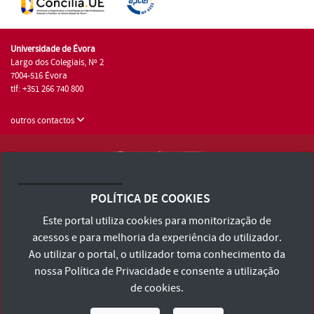
Universidade de Évora
Largo dos Colegiais, Nº 2
7004-516 Évora
tlf: +351 266 740 800
outros contactos
Universidade de Évora © 2026
Consulte os Termos e Condições e Política de Privacidade
POLÍTICA DE COOKIES
Declaração de Acessibilidade
Este portal utiliza cookies para monitorização de
acessos e para melhoria da experiência do utilizador.
Ao utilizar o portal, o utilizador toma conhecimento da
nossa
Política de Privacidade
e consente a utilização
de cookies.