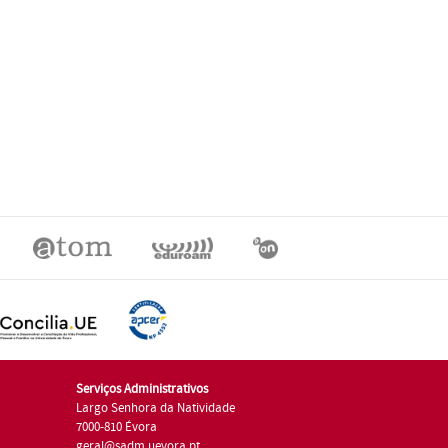
Serviços Administrativos
Largo Senhora da Natividade
7000-810 Évora
geral@sadm.uevora.pt