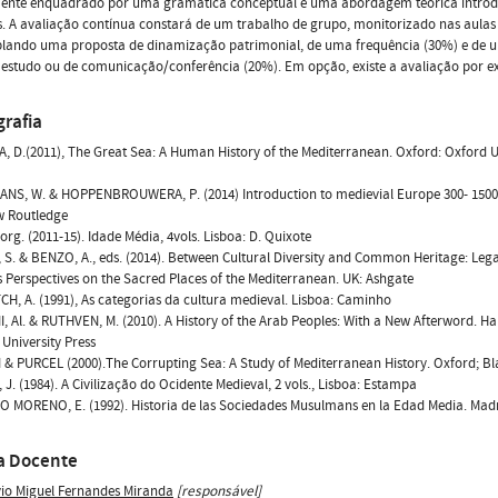
ente enquadrado por uma gramática conceptual e uma abordagem teórica introd
. A avaliação contínua constará de um trabalho de grupo, monitorizado nas aulas t
lando uma proposta de dinamização patrimonial, de uma frequência (30%) e de u
e estudo ou de comunicação/conferência (20%). Em opção, existe a avaliação por e
grafia
, D.(2011), The Great Sea: A Human History of the Mediterranean. Oxford: Oxford U
NS, W. & HOPPENBROUWERA, P. (2014) Introduction to medievial Europe 300- 1500,
w Routledge
 org. (2011-15). Idade Média, 4vols. Lisboa: D. Quixote
 S. & BENZO, A., eds. (2014). Between Cultural Diversity and Common Heritage: Leg
s Perspectives on the Sacred Places of the Mediterranean. UK: Ashgate
H, A. (1991), As categorias da cultura medieval. Lisboa: Caminho
 Al. & RUTHVEN, M. (2010). A History of the Arab Peoples: With a New Afterword. Ha
University Press
 PURCEL (2000).The Corrupting Sea: A Study of Mediterranean History. Oxford; Bl
 J. (1984). A Civilização do Ocidente Medieval, 2 vols., Lisboa: Estampa
MORENO, E. (1992). Historia de las Sociedades Musulmans en la Edad Media. Madri
a Docente
vio Miguel Fernandes Miranda
[responsável]