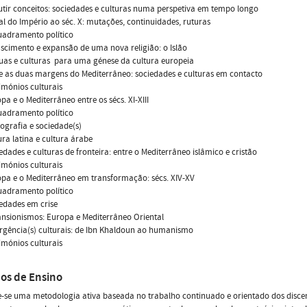
cutir conceitos: sociedades e culturas numa perspetiva em tempo longo
nal do Império ao séc. X: mutações, continuidades, ruturas
uadramento político
ascimento e expansão de uma nova religião: o Islão
guas e culturas  para uma génese da cultura europeia
re as duas margens do Mediterrâneo: sociedades e culturas em contacto
rimónios culturais
opa e o Mediterrâneo entre os sécs. XI-XIII
uadramento político
ografia e sociedade(s)
tura latina e cultura árabe
iedades e culturas de fronteira: entre o Mediterrâneo islâmico e cristão
rimónios culturais
opa e o Mediterrâneo em transformação: sécs. XIV-XV
uadramento político
edades em crise
ansionismos: Europa e Mediterrâneo Oriental
rgência(s) culturais: de Ibn Khaldoun ao humanismo
rimónios culturais
os de Ensino
-se uma metodologia ativa baseada no trabalho continuado e orientado dos discen