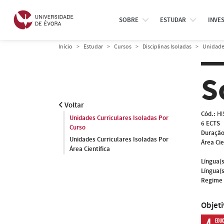
SOBRE
ESTUDAR
INVE
Início
Estudar
Cursos
Disciplinas Isoladas
Unidades
S
Voltar
Cód.:
HI
Unidades Curriculares Isoladas Por
6 ECTS
Curso
Duração
Unidades Curriculares Isoladas Por
Área Cie
Área Científica
Língua(s
Língua(s
Regime 
Objet