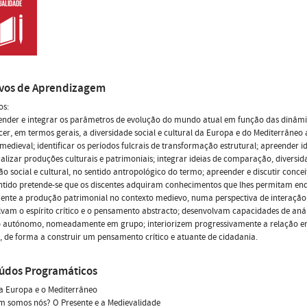
ivos de Aprendizagem
os:
nder e integrar os parâmetros de evolução do mundo atual em função das dinâmi
er, em termos gerais, a diversidade social e cultural da Europa e do Mediterrâneo
medieval; identificar os períodos fulcrais de transformação estrutural; apreender id
alizar produções culturais e patrimoniais; integrar ideias de comparação, diversid
ão social e cultural, no sentido antropológico do termo; apreender e discutir conceit
ntido pretende-se que os discentes adquiram conhecimentos que lhes permitam en
nte a produção patrimonial no contexto medievo, numa perspectiva de interação 
vam o espírito crítico e o pensamento abstracto; desenvolvam capacidades de anális
o autónomo, nomeadamente em grupo; interiorizem progressivamente a relação en
, de forma a construir um pensamento crítico e atuante de cidadania.
údos Programáticos
 a Europa e o Mediterrâneo
m somos nós? O Presente e a Medievalidade