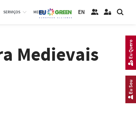
EN
SERVIÇOS
MEDIA
Eu Quero
ra Medievais
Eu Sou