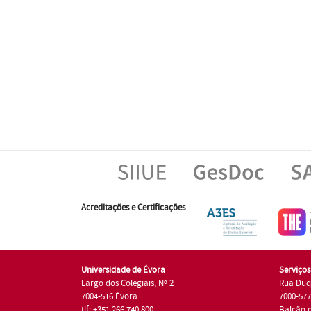
Acreditações e Certificações
Universidade de Évora
Serviço
Largo dos Colegiais, Nº 2
Rua Duq
7004-516 Évora
7000-57
tlf: +351 266 740 800
Balcão 