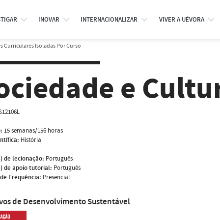
STIGAR
INOVAR
INTERNACIONALIZAR
VIVER A UÉVORA
 Curriculares Isoladas Por Curso
ociedade e Cultu
S12106L
:
15 semanas/156 horas
ntífica:
História
) de lecionação:
Português
) de apoio tutorial:
Português
de Frequência:
Presencial
ivos de Desenvolvimento Sustentável