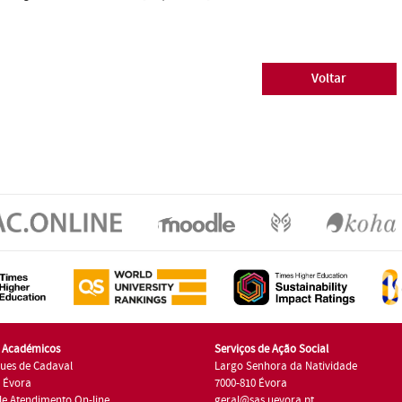
Voltar
s Académicos
Serviços de Ação Social
ues de Cadaval
Largo Senhora da Natividade
7 Évora
7000-810 Évora
de Atendimento On-line
geral@sas.uevora.pt