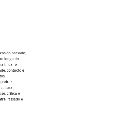
cas do passado;
 ao longo do
entificar e
ade, contacto e
os..
quadrar
cultural;
e, crítica e
tre Passado e