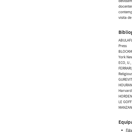
devidam
docentes
contemp
visita d
Biblio
ABULAFIA
Press
BLOCKMA
York Ne
ECO, U.,
FERRARI,
Religiou
GUREVITC
HOURANI,
Harvard 
HORDEN &
LE GOFF,
MANZANO 
Equip
Flá