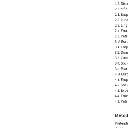
1.2. Dis
2. Do fi
2.1. Enq
2.2. O n
2.3. Lín
2.4. Ent
2.5. Pat
3. A Eur
3.1. Enq
3.2. Dem
3.3. Cul
3.4. Soc
3.5. Pat
4. A Eur
4.1. Enq
4.2. Soci
4.3. Exp
4.4. Eme
4.5. Pat
Métod
Pretende