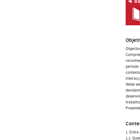
Objet
Objectiv
Compree
reconhec
período 
contextu
interacç
Neste se
devidame
desenvol
trabalh
Presente
Conte
1. Entre
1.1. Que