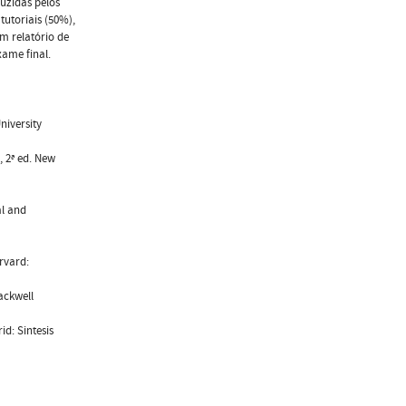
uzidas pelos
utoriais (50%),
m relatório de
xame final.
niversity
 2ª ed. New
al and
rvard:
ackwell
d: Sintesis