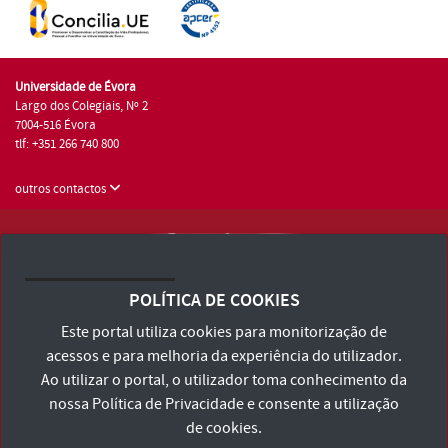
Universidade de Évora
Largo dos Colegiais, Nº 2
7004-516 Évora
tlf: +351 266 740 800
outros contactos
Universidade de Évora © 2026
Consulte os Termos e Condições e Política de Privacidade
POLÍTICA DE COOKIES
Declaração de Acessibilidade
Este portal utiliza cookies para monitorização de
acessos e para melhoria da experiência do utilizador.
Ao utilizar o portal, o utilizador toma conhecimento da
nossa
Política de Privacidade
e consente a utilização
de cookies.