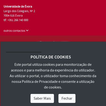
Universidade de Évora
Largo dos Colegiais, Nº 2
7004-516 Évora
tlf: +351 266 740 800
outros contactos
Universidade de Évora © 2026
Consulte os Termos e Condições e Política de Privacidade
POLÍTICA DE COOKIES
Declaração de Acessibilidade
Este portal utiliza cookies para monitorização de
acessos e para melhoria da experiência do utilizador.
Ao utilizar o portal, o utilizador toma conhecimento da
nossa
Política de Privacidade
e consente a utilização
de cookies.
Saber Mais
Fechar