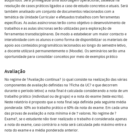
adquiridos. Será privilegiada uma abordagem operacional, baseada na
resolução de casos práticos ligados a caso de estudo concretos e atuais. Será
também analisado um conjunto de documentos relacionados com a
temática da Unidade Curricular e efetuados trabalhos com ferramentas
especificas. As aulas assíncronas terão como objetivo o desenvolvimento de
trabalhos e as aulas síncronas serão utilizadas para exploração de
ferramentas transdisciplinares. De modo a estabelecer um maior contacto e
interatividade com os alunos e como forma de disponibilizar os materiais de
apoio aos conteúdos programáticos lecionados ao longo do semestre letivo,
a docente utilizará permanentemente o (Moodle). Os seminários serão uma
oportunidade para consolidar conceitos por meio de exemplos prático
Avaliação
No regime de ?Avaliação contínua? (o qual consiste na realização das várias
componentes de avaliação definidas na ?Ficha da UC? e que decorrem
durante o período letivo) a nota final é calculada considerando a nota de um
trabalho prático (individual ou de grupo) e a nota do exame (teste escrito).
Neste relatório é proposto que a nota final seja definida pela seguinte média
ponderada: 50% ao trabalho prático e 50% da nota do exame. Em cada uma
das provas de avaliação a nota mínima é de 7 valores. No regime de ?
Exame?, se o estudante não tiver realizado o trabalho é considerada apenas
a nota do exame, caso contrário a nota será calculada pelo máximo entre a
nota do exame e a média ponderada anterior.