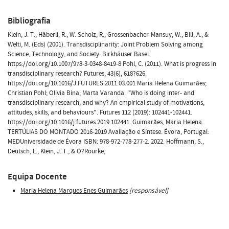
Bibliografia
Klein, J. T., Häberli, R., W. Scholz, R., Grossenbacher-Mansuy, W., Bill, A., &
Welti, M. (Eds) (2001). Transdisciplinarity: Joint Problem Solving among
Science, Technology, and Society. Birkhäuser Basel.
https://doi.org/10.1007/978-3-0348-8419-8 Pohl, C. (2011). What is progress in
transdisciplinary research? Futures, 43(6), 618?626.
https://doi.org/10.1016/J.FUTURES.2011.03.001 Maria Helena Guimarães;
Christian Pohl; Olivia Bina; Marta Varanda. "Who is doing inter- and
transdisciplinary research, and why? An empirical study of motivations,
attitudes, skills, and behaviours". Futures 112 (2019): 102441-102441.
https://doi.org/10.1016/j.futures.2019.102441. Guimarães, Maria Helena.
TERTÚLIAS DO MONTADO 2016-2019 Avaliação e Síntese. Évora, Portugal:
MEDUniversidade de Évora ISBN: 978-972-778-277-2. 2022. Hoffmann, S.,
Deutsch, L., Klein, J. T., & O?Rourke,
Equipa Docente
Maria Helena Marques Enes Guimarães
[responsável]