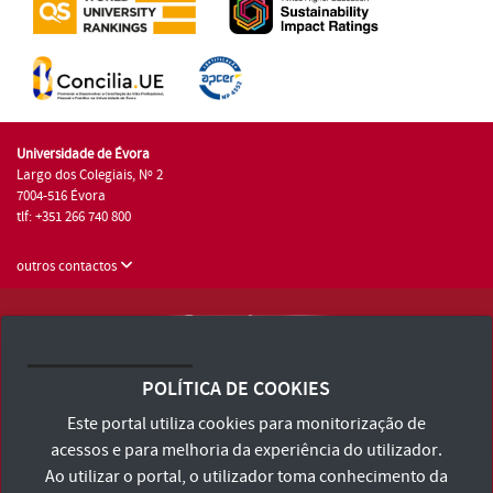
Universidade de Évora
Largo dos Colegiais, Nº 2
7004-516 Évora
tlf: +351 266 740 800
outros contactos
Universidade de Évora © 2026
Consulte os Termos e Condições e Política de Privacidade
POLÍTICA DE COOKIES
Declaração de Acessibilidade
Este portal utiliza cookies para monitorização de
acessos e para melhoria da experiência do utilizador.
Ao utilizar o portal, o utilizador toma conhecimento da