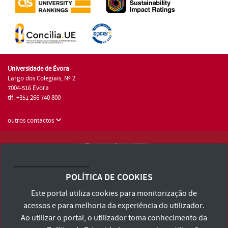
Universidade de Évora
Largo dos Colegiais, Nº 2
7004-516 Évora
tlf: +351 266 740 800
outros contactos
Universidade de Évora © 2026
Consulte os Termos e Condições e Política de Privacidade
POLÍTICA DE COOKIES
Declaração de Acessibilidade
Este portal utiliza cookies para monitorização de
acessos e para melhoria da experiência do utilizador.
Ao utilizar o portal, o utilizador toma conhecimento da