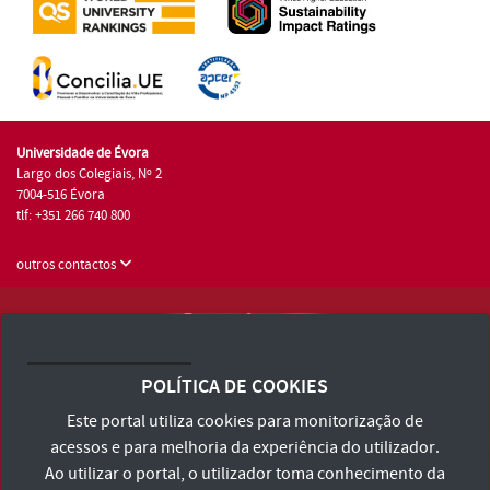
Universidade de Évora
Largo dos Colegiais, Nº 2
7004-516 Évora
tlf: +351 266 740 800
outros contactos
Universidade de Évora © 2026
Consulte os Termos e Condições e Política de Privacidade
POLÍTICA DE COOKIES
Declaração de Acessibilidade
Este portal utiliza cookies para monitorização de
acessos e para melhoria da experiência do utilizador.
Ao utilizar o portal, o utilizador toma conhecimento da