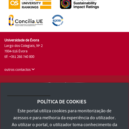
Universidade de Évora
Largo dos Colegiais, Nº 2
7004-516 Évora
tlf: +351 266 740 800
outros contactos
Universidade de Évora © 2026
Consulte os Termos e Condições e Política de Privacidade
POLÍTICA DE COOKIES
Declaração de Acessibilidade
Este portal utiliza cookies para monitorização de
acessos e para melhoria da experiência do utilizador.
Ao utilizar o portal, o utilizador toma conhecimento da