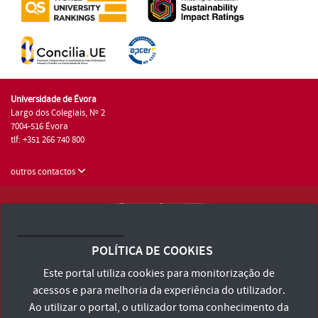
Universidade de Évora
Largo dos Colegiais, Nº 2
7004-516 Évora
tlf: +351 266 740 800
outros contactos
Universidade de Évora © 2026
Consulte os Termos e Condições e Política de Privacidade
POLÍTICA DE COOKIES
Declaração de Acessibilidade
Este portal utiliza cookies para monitorização de
acessos e para melhoria da experiência do utilizador.
Ao utilizar o portal, o utilizador toma conhecimento da