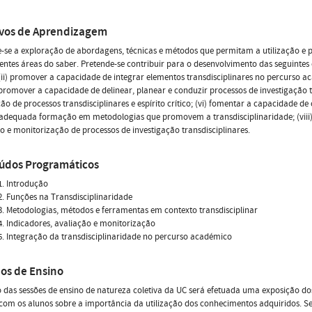
ivos de Aprendizagem
-se a exploração de abordagens, técnicas e métodos que permitam a utilização e pa
entes áreas do saber. Pretende-se contribuir para o desenvolvimento das seguinte
(ii) promover a capacidade de integrar elementos transdisciplinares no percurso a
v) promover a capacidade de delinear, planear e conduzir processos de investigação 
ão de processos transdisciplinares e espírito crítico; (vi) fomentar a capacidade de c
adequada formação em metodologias que promovem a transdisciplinaridade; (viii)
o e monitorização de processos de investigação transdisciplinares.
údos Programáticos
. Introdução
. Funções na Transdisciplinaridade
. Metodologias, métodos e ferramentas em contexto transdisciplinar
. Indicadores, avaliação e monitorização
. Integração da transdisciplinaridade no percurso académico
os de Ensino
 das sessões de ensino de natureza coletiva da UC será efetuada uma exposição d
com os alunos sobre a importância da utilização dos conhecimentos adquiridos. 