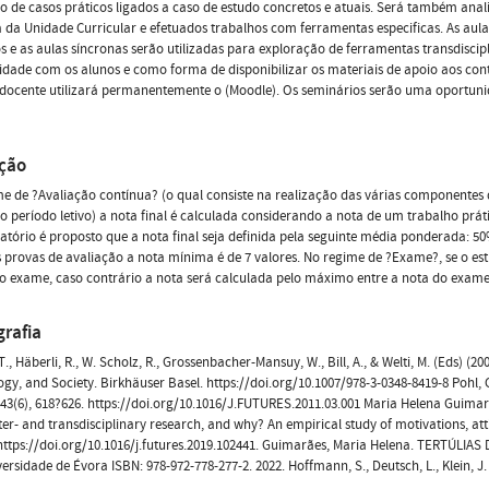
o de casos práticos ligados a caso de estudo concretos e atuais. Será também an
 da Unidade Curricular e efetuados trabalhos com ferramentas especificas. As aul
s e as aulas síncronas serão utilizadas para exploração de ferramentas transdisci
vidade com os alunos e como forma de disponibilizar os materiais de apoio aos c
a docente utilizará permanentemente o (Moodle). Os seminários serão uma oportun
ação
e de ?Avaliação contínua? (o qual consiste na realização das várias componentes 
o período letivo) a nota final é calculada considerando a nota de um trabalho práti
latório é proposto que a nota final seja definida pela seguinte média ponderada:
provas de avaliação a nota mínima é de 7 valores. No regime de ?Exame?, se o est
o exame, caso contrário a nota será calculada pelo máximo entre a nota do exame
grafia
. T., Häberli, R., W. Scholz, R., Grossenbacher-Mansuy, W., Bill, A., & Welti, M. (Eds) 
gy, and Society. Birkhäuser Basel. https://doi.org/10.1007/978-3-0348-8419-8 Pohl, C
 43(6), 618?626. https://doi.org/10.1016/J.FUTURES.2011.03.001 Maria Helena Guimar
ter- and transdisciplinary research, and why? An empirical study of motivations, atti
https://doi.org/10.1016/j.futures.2019.102441. Guimarães, Maria Helena. TERTÚLIA
rsidade de Évora ISBN: 978-972-778-277-2. 2022. Hoffmann, S., Deutsch, L., Klein, J.