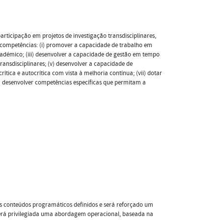
rticipação em projetos de investigação transdisciplinares,
s competências: (i) promover a capacidade de trabalho em
cadémico; (iii) desenvolver a capacidade de gestão em tempo
transdisciplinares; (v) desenvolver a capacidade de
rítica e autocrítica com vista à melhoria contínua; (vii) dotar
 desenvolver competências específicas que permitam a
os conteúdos programáticos definidos e será reforçado um
Será privilegiada uma abordagem operacional, baseada na