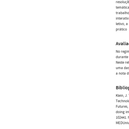
resoluçã
temática
trabalho
interati
letivo, 
prático
Avali
No regim
durante 
Neste re
uma das 
a nota d
Biblio
Klein, J
Technolo
Futures,
doing in
102441. 
MEDUnive