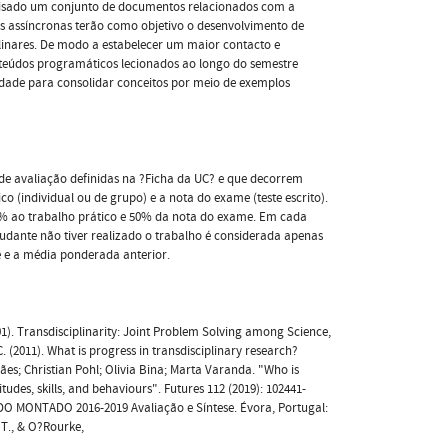
alisado um conjunto de documentos relacionados com a
as assíncronas terão como objetivo o desenvolvimento de
plinares. De modo a estabelecer um maior contacto e
onteúdos programáticos lecionados ao longo do semestre
idade para consolidar conceitos por meio de exemplos
de avaliação definidas na ?Ficha da UC? e que decorrem
co (individual ou de grupo) e a nota do exame (teste escrito).
 50% ao trabalho prático e 50% da nota do exame. Em cada
udante não tiver realizado o trabalho é considerada apenas
 e a média ponderada anterior.
(2001). Transdisciplinarity: Joint Problem Solving among Science,
. (2011). What is progress in transdisciplinary research?
ães; Christian Pohl; Olivia Bina; Marta Varanda. "Who is
tudes, skills, and behaviours". Futures 112 (2019): 102441-
S DO MONTADO 2016-2019 Avaliação e Síntese. Évora, Portugal:
 T., & O?Rourke,