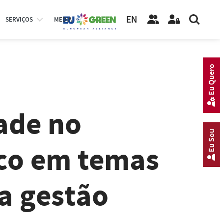
EN
SERVIÇOS
MEDIA
Eu Quero
dade no
Eu Sou
co em temas
a gestão