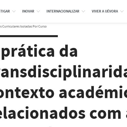
STIGAR
INOVAR
INTERNACIONALIZAR
VIVER A UÉVORA
 Curriculares Isoladas Por Curso
 prática da
ransdisciplinari
ontexto académi
elacionados com 