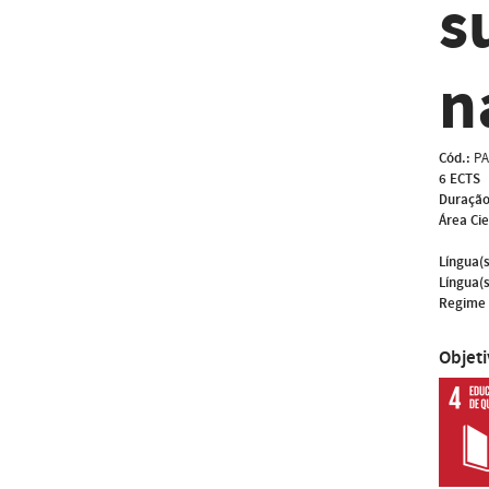
s
n
Cód.:
PA
6 ECTS
Duração
Área Cie
Língua(s
Língua(s
Regime 
Objet