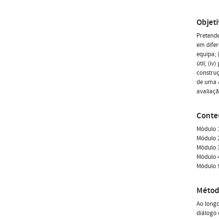
Objet
Pretende
em difer
equipa; 
útil; (i
construç
de uma 
avaliaçã
Conte
Módulo 1
Módulo 2
Módulo 3
Módulo 4
Módulo 5
Métod
Ao longo
diálogo 