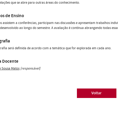
relações que se abre para outras áreas do conhecimento.
os de Ensino
s assistem a conferências, participam nas discussões e apresentam trabalhos individu
 desenvolvido ao longo do semestre. A avaliação é contínua abrangendo todas essas
grafia
grafia será definida de acordo com a temática que for explorada em cada ano.
a Docente
e Sousa Matos
[responsável]
Voltar