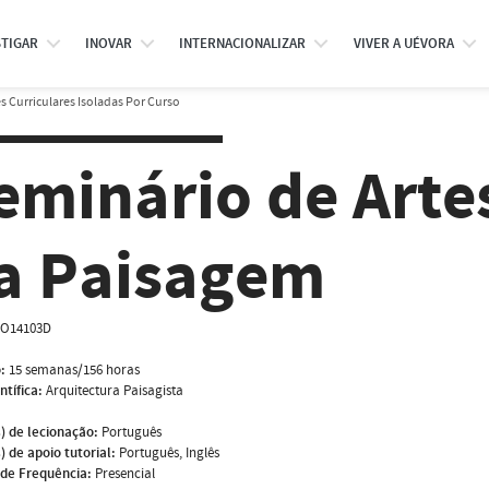
STIGAR
INOVAR
INTERNACIONALIZAR
VIVER A UÉVORA
 Curriculares Isoladas Por Curso
eminário de Arte
a Paisagem
O14103D
:
15 semanas/156 horas
ntífica:
Arquitectura Paisagista
) de lecionação:
Português
) de apoio tutorial:
Português, Inglês
de Frequência:
Presencial