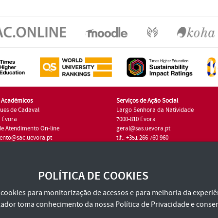
s Académicos
Serviços de Ação Social
ues de Cadaval
Largo Senhora da Natividade
7 Évora
7000-810 Évora
de Atendimento On-line
geral@sas.uevora.pt
ento@sac.uevora.pt
tlf.: +351 266 760 960
1 266 760 220
POLÍTICA DE COOKIES
za cookies para monitorização de acessos e para melhoria da experiên
tilizador toma conhecimento da nossa
Política de Privacidade
e consen