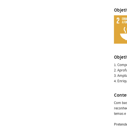
Objet
Objet
1. Comp
2. Aprof
3. Ampli
4. Enriq
Conte
Com base
reconhec
temas e 
Pretende