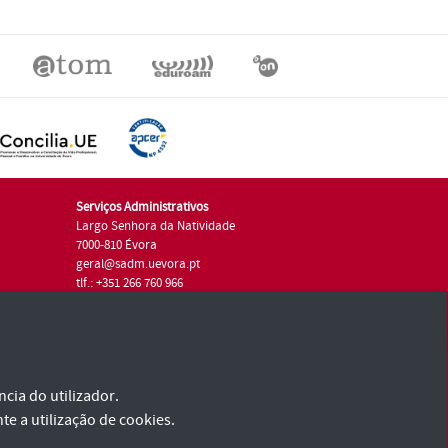
Serviços Administrativos
Largo Senhora da Natividade
7000-810 Évora
geral@sadm.uevora.pt
tlf.: +351 266 760 966
cia do utilizador.
te a utilização de cookies.