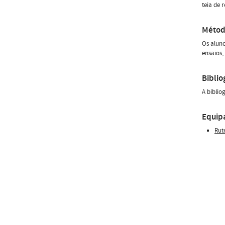
teia de 
Métod
Os aluno
ensaios,
Biblio
A biblio
Equip
Rut