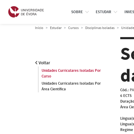
SOBRE
ESTUDAR
INVE
Início
Estudar
Cursos
Disciplinas Isoladas
Unidades
S
Voltar
d
Unidades Curriculares Isoladas Por
Curso
Unidades Curriculares Isoladas Por
Área Científica
Cód.:
PA
6 ECTS
Duração
Área Cie
Língua(s
Língua(s
Regime 