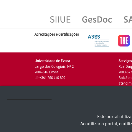
Acreditações e Certificações
Universidade de Évora
Serviço
Largo dos Colegiais, Nº 2
Rua Duq
7004-516 Évora
7000-57
tlf: +351 266 740 800
Balcão 
atendim
tlf.: +35
Universidade de Évora © 2026
Este portal utili
Consulte os Termos e Condições e Política de Privacidade
Declaração de Acessibilidade
Ao utilizar o portal, o u