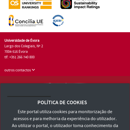
Universidade de Évora
Largo dos Colegiais, Nº 2
7004-516 Évora
tlf: +351 266 740 800
outros contactos
Universidade de Évora © 2026
Consulte os Termos e Condições e Política de Privacidade
POLÍTICA DE COOKIES
Declaração de Acessibilidade
Este portal utiliza cookies para monitorização de
acessos e para melhoria da experiência do utilizador.
Ao utilizar o portal, o utilizador toma conhecimento da