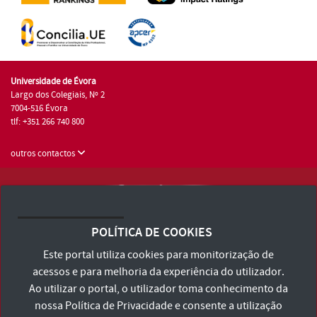
Universidade de Évora
Largo dos Colegiais, Nº 2
7004-516 Évora
tlf: +351 266 740 800
outros contactos
Universidade de Évora © 2026
Consulte os Termos e Condições e Política de Privacidade
POLÍTICA DE COOKIES
Declaração de Acessibilidade
Este portal utiliza cookies para monitorização de
acessos e para melhoria da experiência do utilizador.
Ao utilizar o portal, o utilizador toma conhecimento da
nossa
Política de Privacidade
e consente a utilização