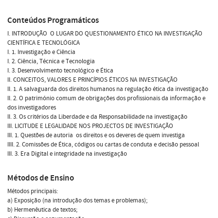
Conteúdos Programáticos
I. INTRODUÇÃO  O LUGAR DO QUESTIONAMENTO ÉTICO NA INVESTIGAÇÃO
CIENTÍFICA E TECNOLÓGICA
I. 1. Investigação e Ciência
I. 2. Ciência, Técnica e Tecnologia
I. 3. Desenvolvimento tecnológico e Ética
II. CONCEITOS, VALORES E PRINCÍPIOS ÉTICOS NA INVESTIGAÇÃO
II. 1. A salvaguarda dos direitos humanos na regulação ética da investigação
II. 2. O património comum de obrigações dos profissionais da informação e
dos investigadores
II. 3. Os critérios da Liberdade e da Responsabilidade na investigação
III. LICITUDE E LEGALIDADE NOS PROJECTOS DE INVESTIGAÇÃO
III. 1. Questões de autoria  os direitos e os deveres de quem investiga
IIII. 2. Comissões de Ética, códigos ou cartas de conduta e decisão pessoal
III. 3. Era Digital e integridade na investigação
Métodos de Ensino
Métodos principais:
a) Exposição (na introdução dos temas e problemas);
b) Hermenêutica de textos;