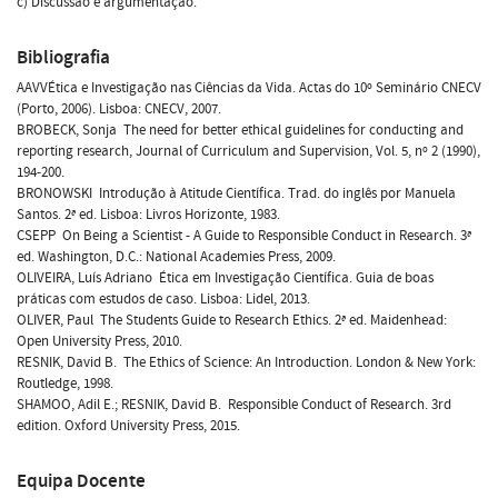
c) Discussão e argumentação.
Bibliografia
AAVVÉtica e Investigação nas Ciências da Vida. Actas do 10º Seminário CNECV
(Porto, 2006). Lisboa: CNECV, 2007.
BROBECK, Sonja  The need for better ethical guidelines for conducting and
reporting research, Journal of Curriculum and Supervision, Vol. 5, nº 2 (1990),
194-200.
BRONOWSKI  Introdução à Atitude Científica. Trad. do inglês por Manuela
Santos. 2ª ed. Lisboa: Livros Horizonte, 1983.
CSEPP  On Being a Scientist - A Guide to Responsible Conduct in Research. 3ª
ed. Washington, D.C.: National Academies Press, 2009.
OLIVEIRA, Luís Adriano  Ética em Investigação Científica. Guia de boas
práticas com estudos de caso. Lisboa: Lidel, 2013.
OLIVER, Paul  The Students Guide to Research Ethics. 2ª ed. Maidenhead:
Open University Press, 2010.
RESNIK, David B.  The Ethics of Science: An Introduction. London & New York:
Routledge, 1998.
SHAMOO, Adil E.; RESNIK, David B.  Responsible Conduct of Research. 3rd
edition. Oxford University Press, 2015.
Equipa Docente