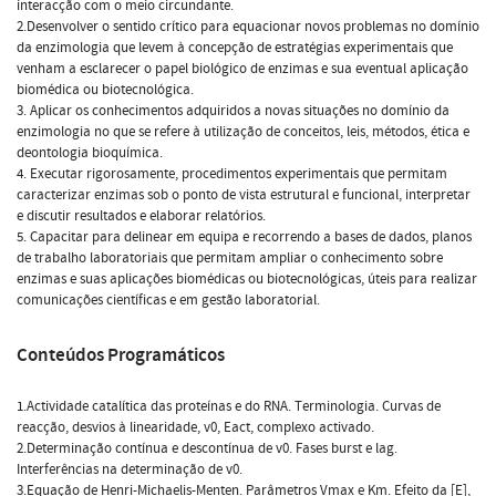
interacção com o meio circundante.
2.Desenvolver o sentido crítico para equacionar novos problemas no domínio
da enzimologia que levem à concepção de estratégias experimentais que
venham a esclarecer o papel biológico de enzimas e sua eventual aplicação
biomédica ou biotecnológica.
3. Aplicar os conhecimentos adquiridos a novas situações no domínio da
enzimologia no que se refere à utilização de conceitos, leis, métodos, ética e
deontologia bioquímica.
4. Executar rigorosamente, procedimentos experimentais que permitam
caracterizar enzimas sob o ponto de vista estrutural e funcional, interpretar
e discutir resultados e elaborar relatórios.
5. Capacitar para delinear em equipa e recorrendo a bases de dados, planos
de trabalho laboratoriais que permitam ampliar o conhecimento sobre
enzimas e suas aplicações biomédicas ou biotecnológicas, úteis para realizar
comunicações científicas e em gestão laboratorial.
Conteúdos Programáticos
1.Actividade catalítica das proteínas e do RNA. Terminologia. Curvas de
reacção, desvios à linearidade, v0, Eact, complexo activado.
2.Determinação contínua e descontínua de v0. Fases burst e lag.
Interferências na determinação de v0.
3.Equação de Henri-Michaelis-Menten. Parâmetros Vmax e Km. Efeito da [E],