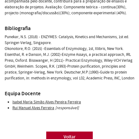
acompanhada pelo docente, contribuirá para a preparação de ensaios e
elaboração de projetos. Avaliação: Componente teórica - contínua(30%),
projecto (monografia/discussão)(30%); componente experimental (40%).
Bibliografia
Punekar, N.S. (2018) - ENZYMES: Catalysis, Kinetics and Mechanisms, 1st ed.
Springer-Verlag, Singapore.
Okonotore, R.O. (2015) -Essentials of Enzymology, 1st, Xlibris, New York.
Eisenthal, R. e Danson, M.J. (2002)-Enzyme Assays, a practical approach, IRL
Press, Oxford. Bisswanger, H (2011)- Practical Enzymology, Wiley-VCH Verlag
GmbH, Weinheim. Scopes, R.K. (1993)-Protein purification, principles and
pratice, Springer-Verlag, New York. Deutscher,M.P.(1990)-Guide to protein
purification, in: methods in enzymology, vol 132, Academic Press, INC, London
Equipa Docente
Isabel Maria Simão Alves Pereira Ferreira
Rui Manuel Alves Ferreira
[responsável]
Voltar