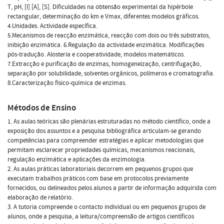
T, pH, [I] [A], [S]. Dificuldades na obtensão experimental da hipérbole
rectangular, determinação do km e Vmax, diferentes modelos gráficos.
4.Unidades. Actividade específica.
5.Mecanismos de reacção enzimática, reacção com dois ou três substratos,
inibição enzimática. 6.Regulação da actividade enzimática. Modificações
pós-tradução. Alosteria e cooperatividade, modelos matemáticos.
7.Extracção e purificação de enzimas, homogeneização, centrifugação,
separação por solubilidade, solventes orgânicos, polímeros e cromatografia.
8.Caracterização físico-química de enzimas.
Métodos de Ensino
1. As aulas teóricas são plenárias estruturadas no método científico, onde a
exposição dos assuntos e a pesquisa bibliográfica articulam-se gerando
competências para compreender estratégias e aplicar metodologias que
permitam esclarecer propriedades químicas, mecanismos reacionais,
regulação enzimática e aplicações da enzimologia.
2. As aulas práticas laboratoriais decorrem em pequenos grupos que
executam trabalhos práticos com base em protocolos previamente
fornecidos, ou delineados pelos alunos a partir de informação adquirida com
elaboração de relatório.
3. A tutoria compreende o contacto individual ou em pequenos grupos de
alunos, onde a pesquisa, a leitura/compreensão de artigos científicos