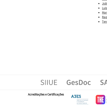
Joã
Luís
Mar
Raq
Ter
Acreditações e Certificações