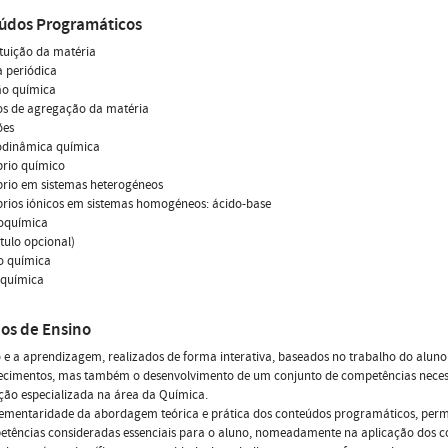
údos Programáticos
ituição da matéria
a periódica
ão química
os de agregação da matéria
ões
odinâmica química
íbrio químico
íbrio em sistemas heterogéneos
íbrios iónicos em sistemas homogéneos: ácido-base
roquímica
ítulo opcional)
o química
 química
os de Ensino
 e a aprendizagem, realizados de forma interativa, baseados no trabalho do aluno
ecimentos, mas também o desenvolvimento de um conjunto de competências necessá
ção especializada na área da Química.
ementaridade da abordagem teórica e prática dos conteúdos programáticos, perm
etências consideradas essenciais para o aluno, nomeadamente na aplicação dos c