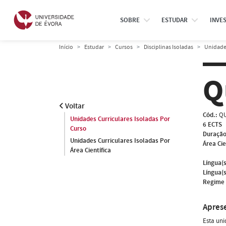
SOBRE
ESTUDAR
INVE
Início
Estudar
Cursos
Disciplinas Isoladas
Unidades
Q
Voltar
Cód.:
QU
Unidades Curriculares Isoladas Por
6 ECTS
Curso
Duração
Unidades Curriculares Isoladas Por
Área Cie
Área Científica
Língua(s
Língua(s
Regime 
Apres
Esta uni