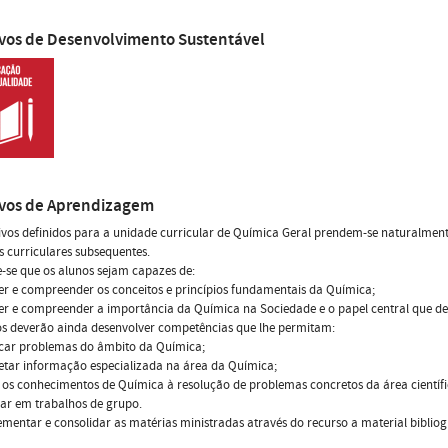
ivos de Desenvolvimento Sustentável
ivos de Aprendizagem
ivos definidos para a unidade curricular de Química Geral prendem-se naturalment
 curriculares subsequentes.
-se que os alunos sejam capazes de:
r e compreender os conceitos e princípios fundamentais da Química;
er e compreender a importância da Química na Sociedade e o papel central que d
os deverão ainda desenvolver competências que lhe permitam:
ficar problemas do âmbito da Química;
retar informação especializada na área da Química;
r os conhecimentos de Química à resolução de problemas concretos da área científi
ar em trabalhos de grupo.
mentar e consolidar as matérias ministradas através do recurso a material bibliogr