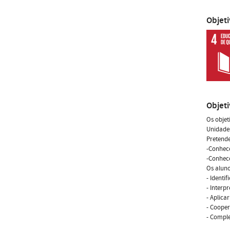
Objet
Objet
Os objet
Unidades
Pretende
-Conhece
-Conhec
Os alun
- Identi
- Interp
- Aplica
- Cooper
- Comple