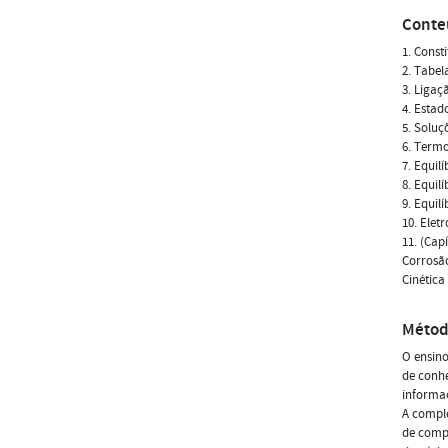
Conte
1. Const
2. Tabel
3. Ligaç
4. Estad
5. Soluç
6. Term
7. Equil
8. Equil
9. Equil
10. Elet
11. (Cap
Corrosã
Cinética
Métod
O ensino
de conh
informa
A compl
de comp