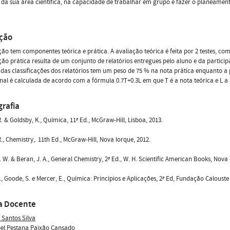
da sua área científica, na capacidade de trabalhar em grupo e fazer o planeamen
ação
ção tem componentes teórica e prática. A avaliação teórica é feita por 2 testes, co
ção prática resulta de um conjunto de relatórios entregues pelo aluno e da particip
das classificações dos relatórios tem um peso de 75 % na nota prática enquanto a
inal é calculada de acordo com a fórmula 0.7T+0.3L em que T é a nota teórica e L a 
grafia
. & Goldsby, K., Química, 11ª Ed., McGraw-Hill, Lisboa, 2013.
., Chemistry,. 11th Ed., McGraw-Hill, Nova Iorque, 2012.
P. W. & Beran, J. A., General Chemistry, 2ª Ed., W. H. Scientific American Books, Nova 
., Goode, S. e Mercer, E., Química: Princípios e Aplicações, 2ª Ed, Fundação Calouste
a Docente
s Santos Silva
bel Pestana Paixão Cansado