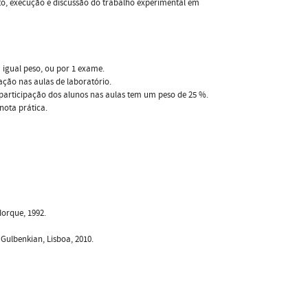
to, execução e discussão do trabalho experimental em
m igual peso, ou por 1 exame.
ação nas aulas de laboratório.
 participação dos alunos nas aulas tem um peso de 25 %.
nota prática.
Iorque, 1992.
 Gulbenkian, Lisboa, 2010.