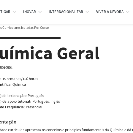
STIGAR
INOVAR
INTERNACIONALIZAR
VIVER A UÉVORA
 Curriculares Isoladas Por Curso
uímica Geral
I01090L
:
15 semanas/156 horas
ntífica:
Química
) de lecionação:
Português
) de apoio tutorial:
Português, Inglês
de Frequência:
Presencial
entação
dade curricular apresenta os conceitos e princípios fundamentais da Química e 