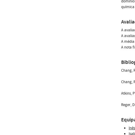
domínio 
química
Avali
A avalia
A avalia
A média 
A nota f
Biblio
Chang, R
Chang, R
Atkins, 
Reger, D
Equip
Inê
Isa